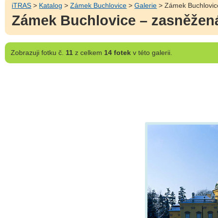
iTRAS
>
Katalog
>
Zámek Buchlovice
>
Galerie
> Zámek Buchlovic
Zámek Buchlovice – zasněžen
Zobrazuji
fotku č.
11
z celkem
14 fotek
v této galerii.