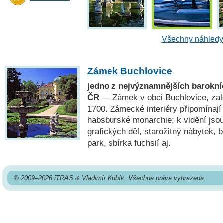
Všechny náhledy 
Zámek Buchlovice
jedno z nejvýznamnějších barokníc
ČR
— Zámek v obci Buchlovice, zal
1700. Zámecké interiéry připomínají
habsburské monarchie; k vidění jsou
grafických děl, starožitný nábytek, 
park, sbírka fuchsií aj.
© 2009–2026 iTRAS & Vladimír Kubík. Všechna práva vyhrazena.