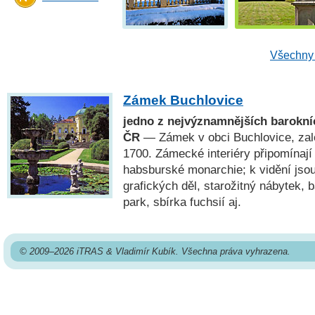
Všechny 
Zámek Buchlovice
jedno z nejvýznamnějších barokníc
ČR
— Zámek v obci Buchlovice, zal
1700. Zámecké interiéry připomínají
habsburské monarchie; k vidění jsou
grafických děl, starožitný nábytek, 
park, sbírka fuchsií aj.
© 2009–2026 iTRAS & Vladimír Kubík. Všechna práva vyhrazena.