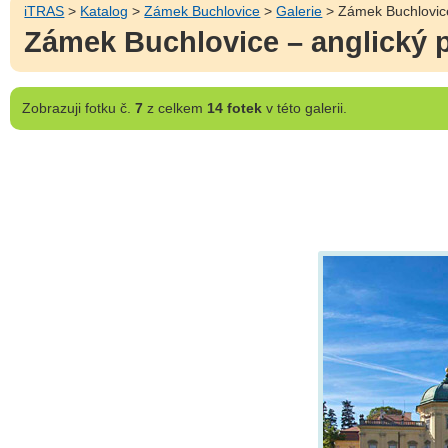
iTRAS
>
Katalog
>
Zámek Buchlovice
>
Galerie
> Zámek Buchlovice
Zámek Buchlovice – anglický 
Zobrazuji
fotku č.
7
z celkem
14 fotek
v této galerii.