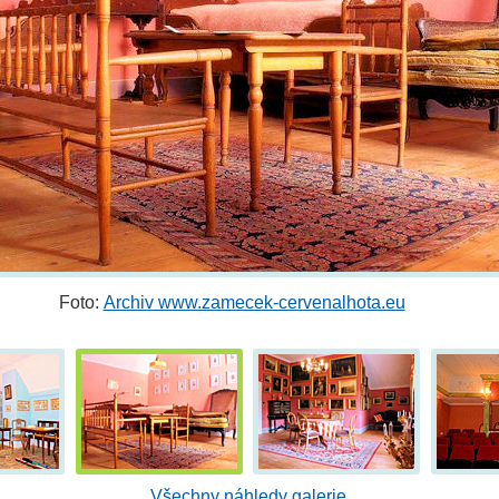
Foto:
Archiv www.zamecek-cervenalhota.eu
Všechny náhledy galerie