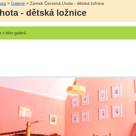
ota
>
Galerie
> Zámek Červená Lhota - dětská ložnice
ota - dětská ložnice
k
v této galerii.