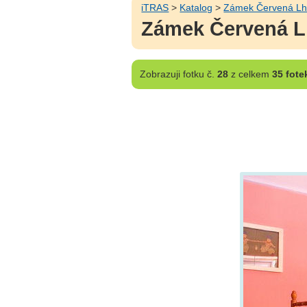
iTRAS
>
Katalog
>
Zámek Červená Lh
Zámek Červená Lh
Zobrazuji
fotku č.
28
z celkem
35 fote