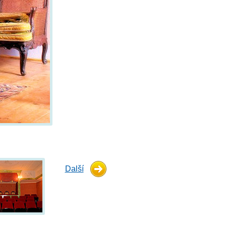
Další