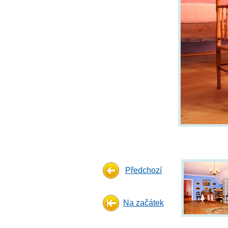
Předchozí
Na začátek