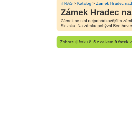
iTRAS
>
Katalog
>
Zámek Hradec nad
Zámek Hradec na
Zámek se stal nejpohádkovějším zámke
Slezsku. Na zámku pobýval Beethoven
Zobrazuji
fotku č.
5
z celkem
9 fotek
v 