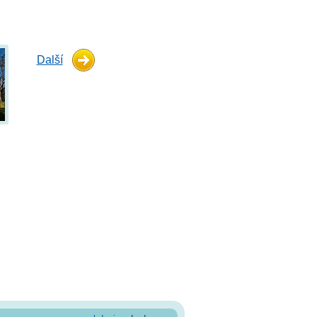
Další