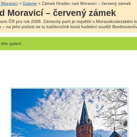
 Moravicí
>
Galerie
> Zámek Hradec nad Moravicí – červený zámek
d Moravicí – červený zámek
m ČR pro rok 2008. Zámecký park je největší v Moravskoslezském kraj
 – na jeho počest se tu každoročně koná hudební soutěž Beethovenů
této galerii.