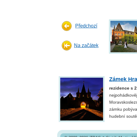
Předchozí
Na začátek
Zámek Hra
rezidence s 
nejpohádkověj
Moravskoslezs
zámku pobýval
hudební sout