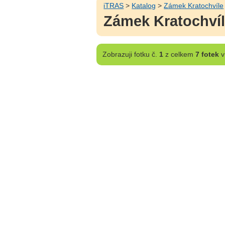
iTRAS
>
Katalog
>
Zámek Kratochvíle
Zámek Kratochvíl
Zobrazuji
fotku č.
1
z celkem
7 fotek
v 