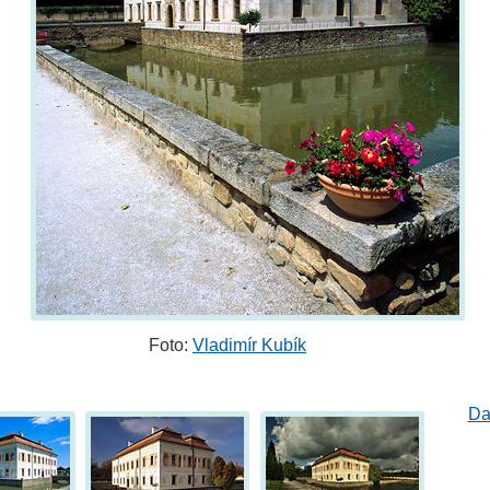
Foto:
Vladimír Kubík
Da