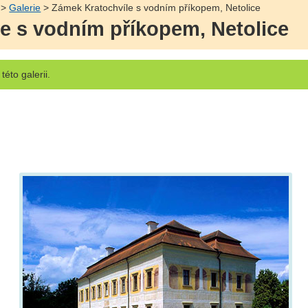
>
Galerie
> Zámek Kratochvíle s vodním příkopem, Netolice
e s vodním příkopem, Netolice
této galerii.