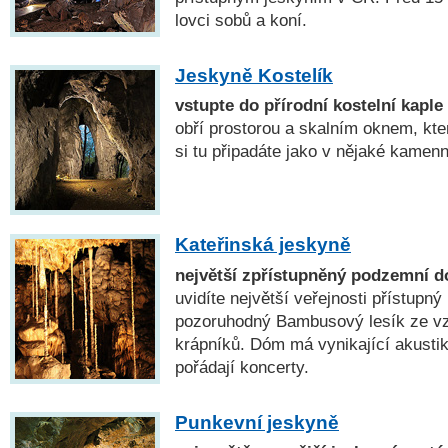
lovci sobů a koní.
Jeskyně Kostelík
vstupte do přírodní kostelní kaple
obří prostorou a skalním oknem, kter
si tu připadáte jako v nějaké kamenn
Kateřinská jeskyně
největší zpřístupněný podzemní 
uvidíte největší veřejnosti přístup
pozoruhodný Bambusový lesík ze v
krápníků. Dóm má vynikající akusti
pořádají koncerty.
Punkevní jeskyně