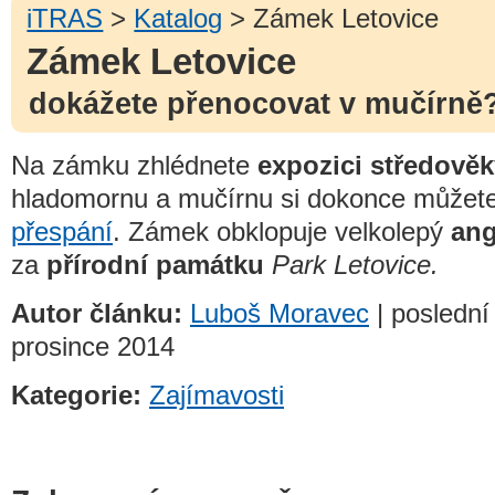
iTRAS
>
Katalog
> Zámek Letovice
Zámek Letovice
dokážete přenocovat v mučírně
Na zámku zhlédnete
expozici středově
hladomornu a mučírnu si dokonce můžet
přespání
. Zámek obklopuje velkolepý
ang
za
přírodní památku
Park Letovice.
Autor článku:
Luboš Moravec
| poslední
prosince 2014
Kategorie:
Zajímavosti