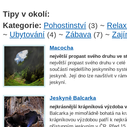
Tipy v okolí:
Kategorie:
Pohostinství
~
Rela
(3)
~
Ubytování
~
Zábava
~
Zají
(4)
(7)
Macocha
největší propast svého druhu ve s
největší propast svého druhu v celé
součástí nejdelšího jeskynního sys
jeskyně. Její dno lze navštívit v rá
jeskyní.
Jeskyně Balcarka
nejkrásnější krápníková výzdoba 
Balcarka je mimořádně bohatá na kr
krápníkovou výzdobou patří k nejkrá
přístupným jeskyním v ČR. Před 15 00