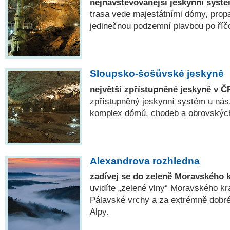
nejnavštěvovanější jeskynní syst
trasa vede majestátními dómy, prop
jedinečnou podzemní plavbou po říč
Sloupsko-šošůvské jeskyně
největší zpřístupněné jeskyně v Č
zpřístupněný jeskynní systém u nás. 
komplex dómů, chodeb a obrovských
Alexandrova rozhledna
zadívej se do zeleně Moravského 
uvidíte „zelené vlny“ Moravského kr
Pálavské vrchy a za extrémně dobré 
Alpy.