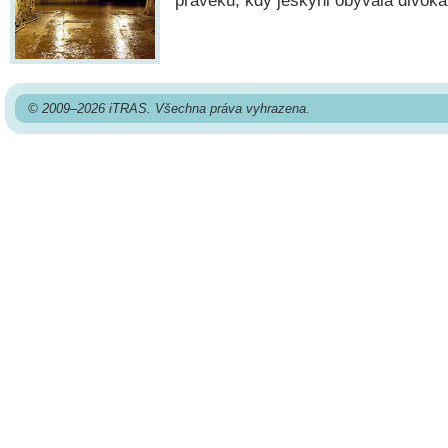
pravěku, kdy jeskyni obývala divoká 
© 2009–2026 iTRAS. Všechna práva vyhrazena.