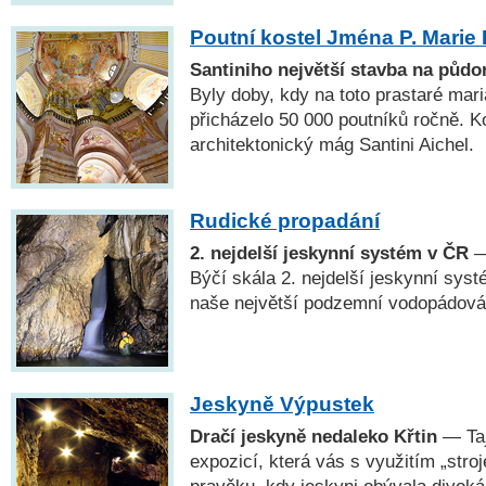
Poutní kostel Jména P. Marie 
Santiniho největší stavba na půdo
Byly doby, kdy na toto prastaré mar
přicházelo 50 000 poutníků ročně. Ko
architektonický mág Santini Aichel.
Rudické propadání
2. nejdelší jeskynní systém v ČR
—
Býčí skála 2. nejdelší jeskynní sys
naše největší podzemní vodopádová
Jeskyně Výpustek
Dračí jeskyně nedaleko Křtin
— Taj
expozicí, která vás s využitím „stro