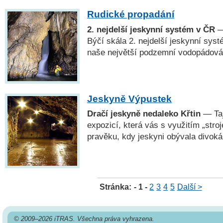
Rudické propadání
2. nejdelší jeskynní systém v ČR
—
Býčí skála 2. nejdelší jeskynní sys
naše největší podzemní vodopádová
Jeskyně Výpustek
Dračí jeskyně nedaleko Křtin
— Taj
expozicí, která vás s využitím „stro
pravěku, kdy jeskyni obývala divoká 
Stránka:
- 1 -
2
3
4
5
Další >
© 2009–2026 iTRAS. Všechna práva vyhrazena.