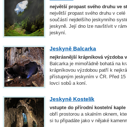
největší propast svého druhu ve s
největší propast svého druhu v celé
součástí nejdelšího jeskynního sys
jeskyně. Její dno lze navštívit v rá
jeskyní.
Jeskyně Balcarka
nejkrásnější krápníková výzdoba 
Balcarka je mimořádně bohatá na kr
krápníkovou výzdobou patří k nejkrá
přístupným jeskyním v ČR. Před 15 00
lovci sobů a koní.
Jeskyně Kostelík
vstupte do přírodní kostelní kaple
obří prostorou a skalním oknem, kter
si tu připadáte jako v nějaké kamenn