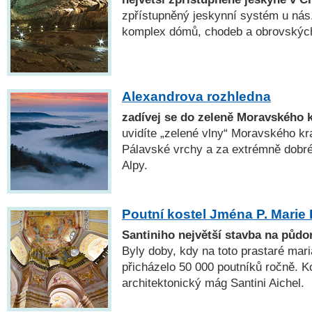
zpřístupněný jeskynní systém u nás. 
komplex dómů, chodeb a obrovských
Alexandrova rozhledna
zadívej se do zeleně Moravského 
uvidíte „zelené vlny“ Moravského kr
Pálavské vrchy a za extrémně dobré 
Alpy.
Poutní kostel Jména P. Marie 
Santiniho největší stavba na půdo
Byly doby, kdy na toto prastaré mar
přicházelo 50 000 poutníků ročně. Ko
architektonický mág Santini Aichel.