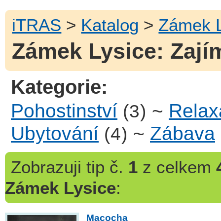
iTRAS
>
Katalog
>
Zámek L
Zámek Lysice: Zajím
Kategorie:
Pohostinství
~
Relax
(3)
Ubytování
~
Zábava
(4)
Zobrazuji
tip č.
1
z celkem
Zámek Lysice
:
Macocha