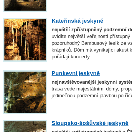
Kateřinská jeskyně
největší zpřístupněný podzemní 
uvidíte největší veřejnosti přístup
pozoruhodný Bambusový lesík ze v
krápníků. Dóm má vynikající akusti
pořádají koncerty.
Punkevní jeskyně
nejnavštěvovanější jeskynní syst
trasa vede majestátními dómy, prop
jedinečnou podzemní plavbou po říč
Sloupsko-šošůvské jeskyně
největší zpřístupněné jeskyně v Č