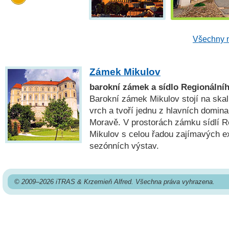
Všechny n
Zámek Mikulov
barokní zámek a sídlo Regionální
Barokní zámek Mikulov stojí na sk
vrch a tvoří jednu z hlavních domin
Moravě. V prostorách zámku sídlí 
Mikulov s celou řadou zajímavých ex
sezónních výstav.
© 2009–2026 iTRAS & Krzemieň Alfred. Všechna práva vyhrazena.