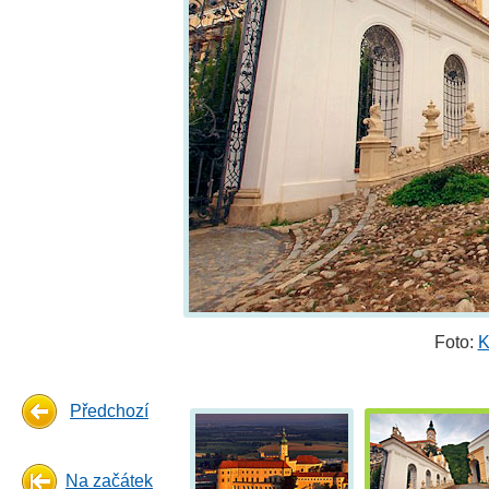
Foto:
K
Předchozí
Na začátek