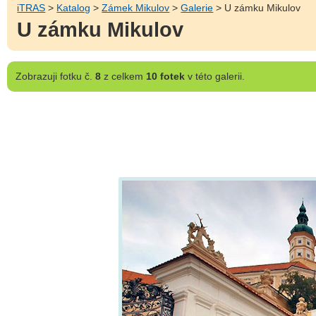
iTRAS
>
Katalog
>
Zámek Mikulov
>
Galerie
> U zámku Mikulov
U zámku Mikulov
Zobrazuji
fotku č.
8
z celkem
10 fotek
v této galerii.