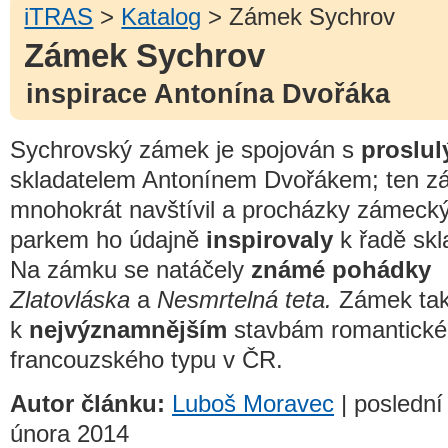
iTRAS
>
Katalog
> Zámek Sychrov
Zámek Sychrov
inspirace Antonína Dvořáka
Sychrovský zámek je spojován s
proslu
skladatelem Antonínem Dvořákem; ten 
mnohokrát navštívil a procházky zámeck
parkem ho údajně
inspirovaly
k řadě skl
Na zámku se natáčely
známé pohádky
Zlatovláska
a
Nesmrtelná teta.
Zámek tak
k
nejvýznamnějším
stavbám romantick
francouzského typu v ČR.
Autor článku:
Luboš Moravec
| poslední
února 2014