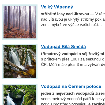
Velký Vápenný
stříbřité lesy nad Jítravou
— V témě
nad Jítravou je ukrytý stříbrný pokla
zemi, nýbrž ve výšce vašich očí…
Vodopád Bílá Smědá
třímetrový vodopád s vějířovitými
s průtokem přes 100 l za sekundu k
ČR. Měří málo přes 3 m a vytváří dva
Vodopád na Černém potoce
jeden z největších vodopádů Jize
sedmimetrový vodopád patří k nejv
hory. Uprostřed vodopádu je zaklíně