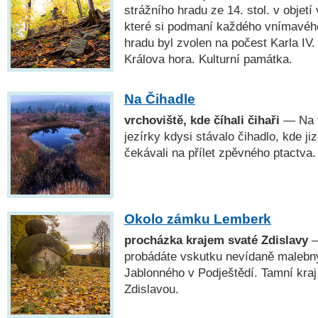
strážního hradu ze 14. stol. v objet
které si podmaní každého vnímavéh
hradu byl zvolen na počest Karla IV
Králova hora. Kulturní památka.
Na Čihadle
vrchoviště, kde číhali čihaři
— Na t
jezírky kdysi stávalo čihadlo, kde ji
čekávali na přílet zpěvného ptactva.
Okolo zámku Lemberk
procházka krajem svaté Zdislavy
—
probádáte vskutku nevídaně maleb
Jablonného v Podještědí. Tamní kraj 
Zdislavou.