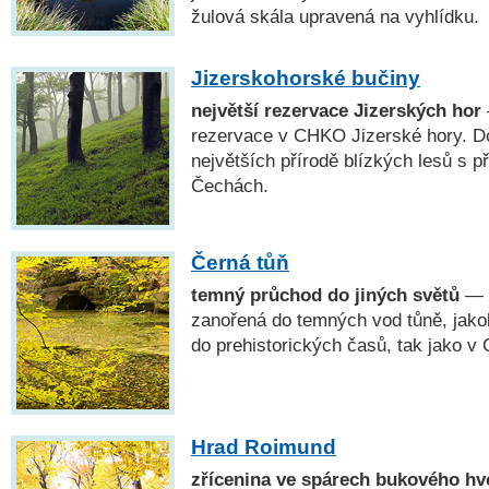
žulová skála upravená na vyhlídku.
Jizerskohorské bučiny
největší rezervace Jizerských hor
rezervace v CHKO Jizerské hory. Do
největších přírodě blízkých lesů s p
Čechách.
Černá tůň
temný průchod do jiných světů
— J
zanořená do temných vod tůně, jako
do prehistorických časů, tak jako v
Hrad Roimund
zřícenina ve spárech bukového h