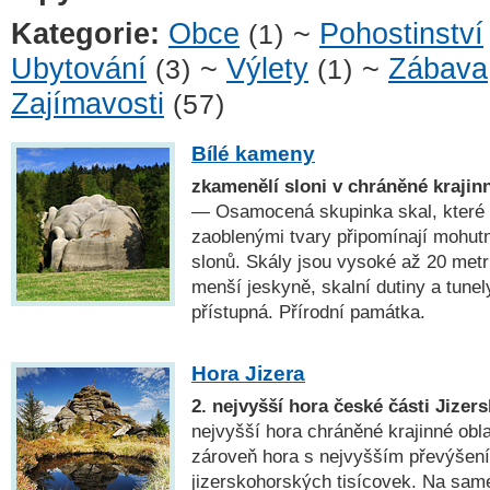
Kategorie:
Obce
~
Pohostinství
(1)
Ubytování
~
Výlety
~
Zábava
(3)
(1)
Zajímavosti
(57)
Bílé kameny
zkamenělí sloni v chráněné krajin
— Osamocená skupinka skal, které 
zaoblenými tvary připomínají mohutn
slonů. Skály jsou vysoké až 20 metr
menší jeskyně, skalní dutiny a tunely
přístupná. Přírodní památka.
Hora Jizera
2. nejvyšší hora české části Jizer
nejvyšší hora chráněné krajinné obla
zároveň hora s nejvyšším převýšen
jizerskohorských tisícovek. Na sam