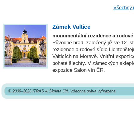
Všechny n
Zámek Valtice
monumentální rezidence a rodové 
Původně hrad, založený již ve 12. sto
rezidence a rodové sídlo Lichtenšte
Valticích na Moravě. Vnitřní expozic
bohaté šlechty. V zámeckých sklepíc
expozice Salon vín ČR.
© 2009–2026 iTRAS & Škrleta Jiří. Všechna práva vyhrazena.