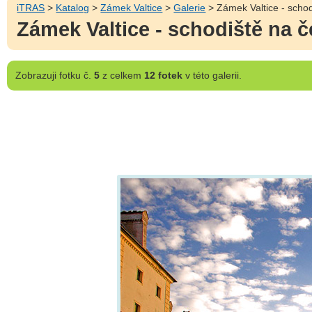
iTRAS
>
Katalog
>
Zámek Valtice
>
Galerie
> Zámek Valtice - scho
Zámek Valtice - schodiště na 
Zobrazuji
fotku č.
5
z celkem
12 fotek
v této galerii.