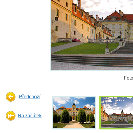
Fot
Předchozí
Na začátek