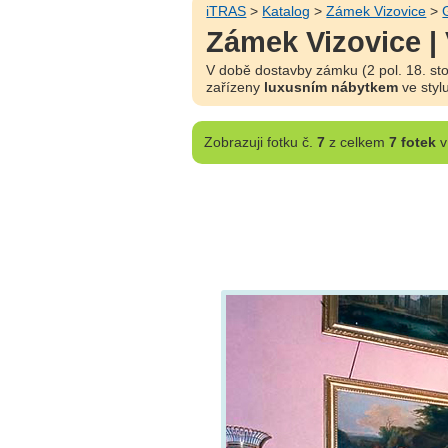
iTRAS
>
Katalog
>
Zámek Vizovice
>
Zámek Vizovice |
V době dostavby zámku (2 pol. 18. stol
zařízeny
luxusním nábytkem
ve styl
Zobrazuji
fotku č.
7
z celkem
7 fotek
v 