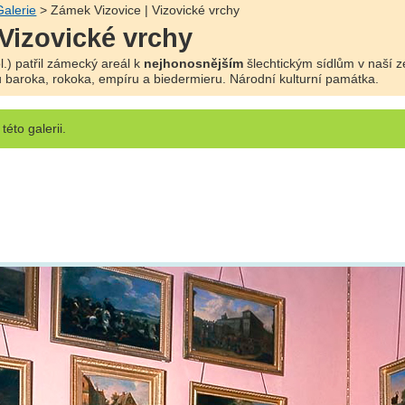
Galerie
> Zámek Vizovice | Vizovické vrchy
 Vizovické vrchy
.) patřil zámecký areál k
nejhonosnějším
šlechtickým sídlům v naší z
u baroka, rokoka, empíru a biedermieru. Národní kulturní památka.
této galerii.