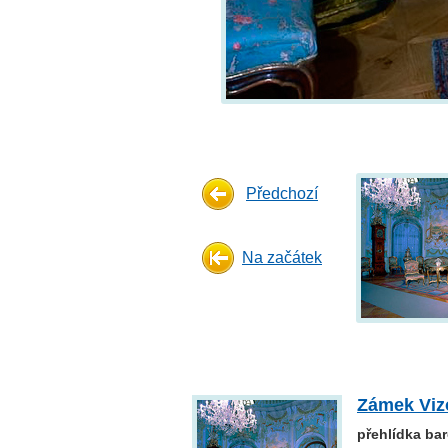
Předchozí
Na začátek
Zámek Viz
přehlídka ba