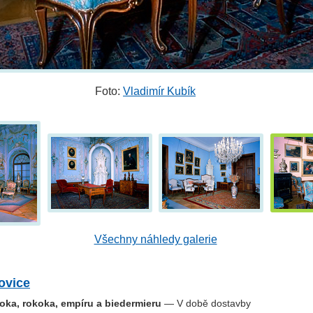
Foto:
Vladimír Kubík
Všechny náhledy galerie
ovice
roka, rokoka, empíru a biedermieru
— V době dostavby