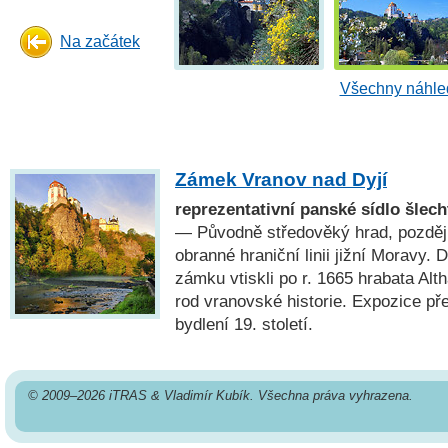
Na začátek
Všechny náhled
Zámek Vranov nad Dyjí
reprezentativní panské sídlo šlec
— Původně středověký hrad, pozděj
obranné hraniční linii jižní Moravy.
zámku vtiskli po r. 1665 hrabata Alt
rod vranovské historie. Expozice p
bydlení 19. století.
© 2009–2026 iTRAS & Vladimír Kubík. Všechna práva vyhrazena.