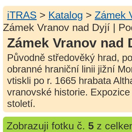
iTRAS
>
Katalog
>
Zámek V
Zámek Vranov nad Dyjí | Po
Zámek Vranov nad Dy
Původně středověký hrad, po
obranné hraniční linii jižní 
vtiskli po r. 1665 hrabata Alt
vranovské historie. Expozice
století.
Zobrazuji
fotku č.
5
z celk