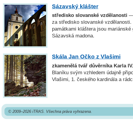
Sázavský klášter
středisko slovanské vzdělanosti
— 
za středisko slovanské vzdělanosti
památkami kláštera jsou mariánské g
Sázavská madona.
Skála Jan Očko z Vlašimi
zkamenělá tvář důvěrníka Karla IV
Blaníku svým vzhledem údajně přip
Vlašimi, 1. českého kardinála a rádc
© 2009–2026 iTRAS. Všechna práva vyhrazena.