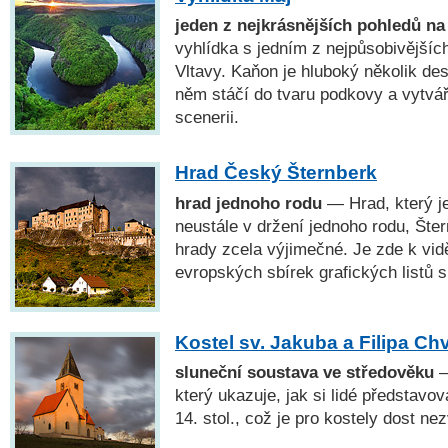
jeden z nejkrásnějších pohledů na
vyhlídka s jedním z nejpůsobivějšíc
Vltavy. Kaňon je hluboký několik des
něm stáčí do tvaru podkovy a vytváří
scenerii.
Hrad Český Šternberk
hrad jednoho rodu
— Hrad, který j
neustále v držení jednoho rodu, Šter
hrady zcela výjimečné. Je zde k vid
evropských sbírek grafických listů s
Kostel sv. Jakuba a Filipa Ch
sluneční soustava ve středověku
—
který ukazuje, jak si lidé představo
14. stol., což je pro kostely dost ne