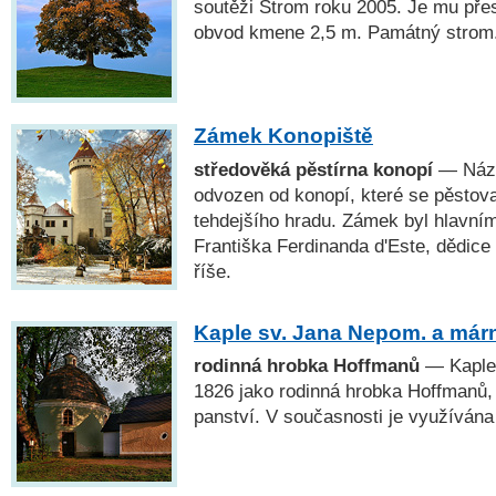
soutěži Strom roku 2005. Je mu přes
obvod kmene 2,5 m. Památný strom
Zámek Konopiště
středověká pěstírna konopí
— Náze
odvozen od konopí, které se pěstova
tehdejšího hradu. Zámek byl hlavní
Františka Ferdinanda d'Este, dědic
říše.
Kaple sv. Jana Nepom. a már
rodinná hrobka Hoffmanů
— Kaple 
1826 jako rodinná hrobka Hoffmanů, 
panství. V současnosti je využívána