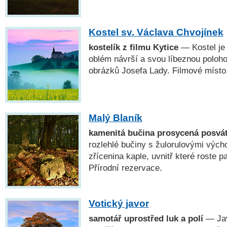
Kostel sv. Václava Chvojínek
kostelík z filmu Kytice
— Kostel je
oblém návrší a svou líbeznou poloho
obrázků Josefa Lady. Filmové místo
Malý Blaník
kamenitá bučina prosycená posvát
rozlehlé bučiny s žulorulovými vých
zřícenina kaple, uvnitř které roste 
Přírodní rezervace.
Votický javor
samotář uprostřed luk a polí
— Jav