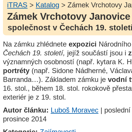
iTRAS
>
Katalog
> Zámek Vrchotovy Ja
Zámek Vrchotovy Janovice
společnost v Čechách 19. stolet
Na zámku zhlédnete
expozici
Národníh
Čechách 19. století,
jejíž součástí jsou i
z
významných osobností (např. kytara K. H.
portréty
(např. Sidone Nádherné, Václav
Barranda…). Základem zámku je
vodní t
16. stol., během 18. stol. rokokově přest
exteriér je z 19. stol.
Autor článku:
Luboš Moravec
| poslední
prosince 2014
Kategorie:
Zajímavosti