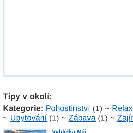
Tipy v okolí:
Kategorie:
Pohostinství
~
Rela
(1)
~
Ubytování
~
Zábava
~
Zají
(1)
(1)
Vyhlídka Máj