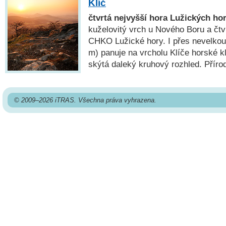
Klíč
čtvrtá nejvyšší hora Lužických ho
kuželovitý vrch u Nového Boru a čtv
CHKO Lužické hory. I přes nevelko
m) panuje na vrcholu Klíče horské k
skýtá daleký kruhový rozhled. Příro
© 2009–2026 iTRAS. Všechna práva vyhrazena.