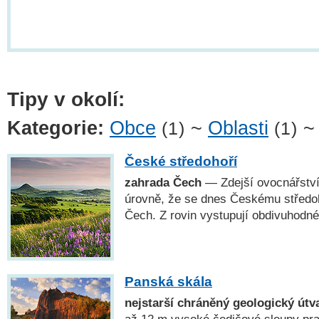
Tipy v okolí:
Kategorie:
Obce
~
Oblasti
(1)
(1)
České středohoří
zahrada Čech
— Zdejší ovocnářství
úrovně, že se dnes Českému středo
Čech. Z rovin vystupují obdivuhodné
Panská skála
nejstarší chráněný geologický útv