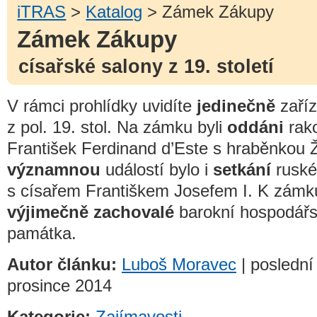
iTRAS
>
Katalog
> Zámek Zákupy
Zámek Zákupy
císařské salony z 19. století
V rámci prohlídky uvidíte
jedinečně
zaří
z pol. 19. stol. Na zámku byli
oddáni
rako
František Ferdinand d’Este s hraběnkou Ž
významnou
událostí bylo i
setkání
ruské
s císařem Františkem Josefem I. K zámku
výjimečně zachovalé
barokní hospodářst
památka.
Autor článku:
Luboš Moravec
| poslední 
prosince 2014
Kategorie:
Zajímavosti