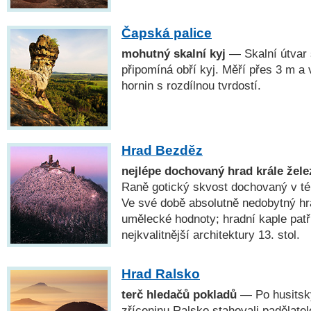
Čapská palice
mohutný skalní kyj
— Skalní útvar
připomíná obří kyj. Měří přes 3 m a
hornin s rozdílnou tvrdostí.
Hrad Bezděz
nejlépe dochovaný hrad krále žele
Raně gotický skvost dochovaný v 
Ve své době absolutně nedobytný hr
umělecké hodnoty; hradní kaple pat
nejkvalitnější architektury 13. stol.
Hrad Ralsko
terč hledačů pokladů
— Po husitsk
zříceninu Ralsko stahovali padělatelé