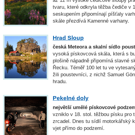
až 12 m vysoké čedičové sloupy pr
tvaru, které odkryla těžba čediče v 1
seskupením připomínají píšťaly varh
skále přezdívá Kamenné varhany.
Hrad Sloup
česká Meteora a skalní sídlo pous
vysoká pískovcová skála, která s b
plošině nápadně připomíná slavné sk
Řecku. Téměř 100 let tu ve vytesan
žili poustevníci, z nichž Samuel Gö
hradu.
Pekelné doly
největší umělé pískovcové podze
vzniklo v 18. stol. těžbou písku pro 
zrcadel. Dnes tu sídlí motorkářský
vjet přímo do podzemí.