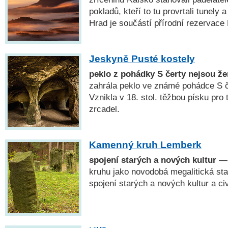
pokladů, kteří to tu provrtali tunely 
Hrad je součástí přírodní rezervace
Jeskyně Pusté kostely
peklo z pohádky S čerty nejsou že
zahrála peklo ve známé pohádce S č
Vznikla v 18. stol. těžbou písku pro
zrcadel.
Kamenný kruh Lemberk
spojení starých a nových kultur
— 
kruhu jako novodobá megalitická st
spojení starých a nových kultur a civ