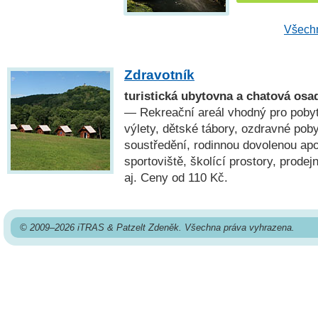
Všechn
Zdravotník
turistická ubytovna a chatová os
— Rekreační areál vhodný pro pobyty
výlety, dětské tábory, ozdravné poby
soustředění, rodinnou dovolenou apod
sportoviště, školící prostory, prode
aj. Ceny od 110 Kč.
© 2009–2026 iTRAS & Patzelt Zdeněk. Všechna práva vyhrazena.