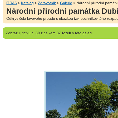
iTRAS
>
Katalog
>
Zdravotník
>
Galerie
> Národní přírodní památk
Národní přírodní památka Dub
Odkryv čela lávového proudu s ukázkou tzv. bochníkovitého rozpadu
Zobrazuji
fotku č.
30
z celkem
37 fotek
v této galerii.