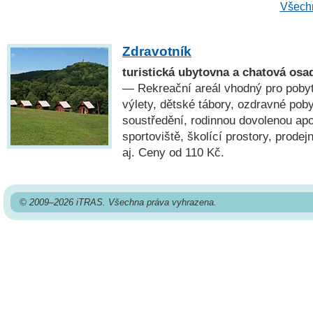
Všechn
Zdravotník
turistická ubytovna a chatová os
— Rekreační areál vhodný pro pobyty
výlety, dětské tábory, ozdravné poby
soustředění, rodinnou dovolenou apod
sportoviště, školící prostory, prode
aj. Ceny od 110 Kč.
© 2009–2026 iTRAS. Všechna práva vyhrazena.