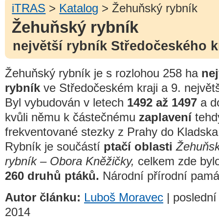
iTRAS
>
Katalog
> Žehuňský rybník
Žehuňský rybník
největší rybník Středočeského k
Žehuňský rybník je s rozlohou 258 ha
nej
rybník
ve Středočeském kraji a 9. největ
Byl vybudován v letech
1492 až 1497
a d
kvůli němu k částečnému
zaplavení
tehd
frekventované stezky z Prahy do Kladska
Rybník je součástí
ptačí oblasti
Žehuňs
rybník – Obora Kněžičky,
celkem zde byl
260 druhů ptáků.
Národní přírodní pamá
Autor článku:
Luboš Moravec
| poslední
2014