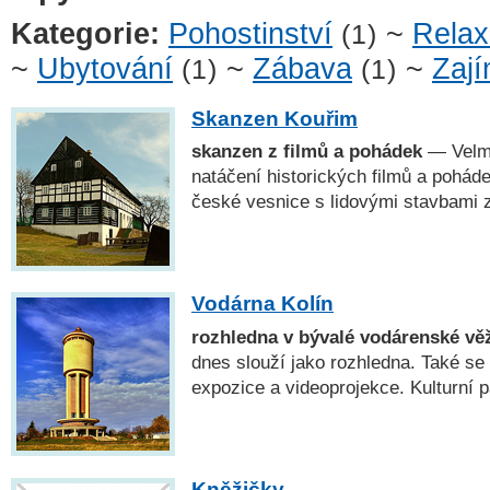
Kategorie:
Pohostinství
~
Rela
(1)
~
Ubytování
~
Zábava
~
Zají
(1)
(1)
Skanzen Kouřim
skanzen z filmů a pohádek
— Velmi
natáčení historických filmů a pohá
české vesnice s lidovými stavbami 
Vodárna Kolín
rozhledna v bývalé vodárenské vě
dnes slouží jako rozhledna. Také se 
expozice a videoprojekce. Kulturní 
Kněžičky