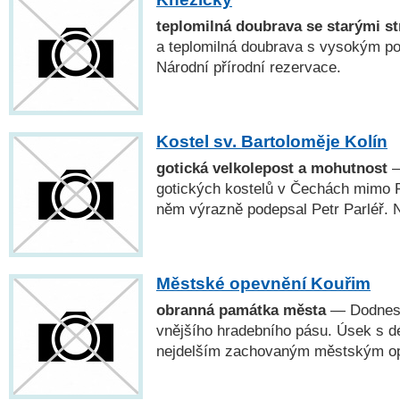
teplomilná doubrava se starými s
a teplomilná doubrava s vysokým po
Národní přírodní rezervace.
Kostel sv. Bartoloměje Kolín
gotická velkolepost a mohutnost
—
gotických kostelů v Čechách mimo Pr
něm výrazně podepsal Petr Parléř. N
Městské opevnění Kouřim
obranná památka města
— Dodnes 
vnějšího hradebního pásu. Úsek s d
nejdelším zachovaným městským o