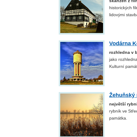
skanzen z fi
historických 
lidovými stavb
Vodárna K
rozhledna v 
jako rozhledna
Kulturní pamá
Žehuňský 
největší rybn
rybník ve Stře
památka.