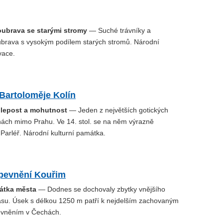
oubrava se starými stromy
— Suché trávníky a
ubrava s vysokým podílem starých stromů. Národní
vace.
 Bartoloměje Kolín
olepost a mohutnost
— Jeden z největších gotických
hách mimo Prahu. Ve 14. stol. se na něm výrazně
Parléř. Národní kulturní památka.
pevnění Kouřim
átka města
— Dodnes se dochovaly zbytky vnějšího
su. Úsek s délkou 1250 m patří k nejdelším zachovaným
vněním v Čechách.