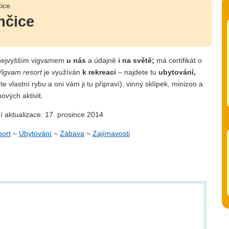
ice
mčice
nejvyšším vigvamem
u nás
a údajně
i na světě;
má certifikát o
Vigvam resort
je využíván
k rekreaci
– najdete tu
ubytování,
e vlastní rybu a oni vám ji tu připraví), vinný sklípek, minizoo a
ových aktivit.
í aktualizace: 17. prosince 2014
port
~
Ubytování
~
Zábava
~
Zajímavosti