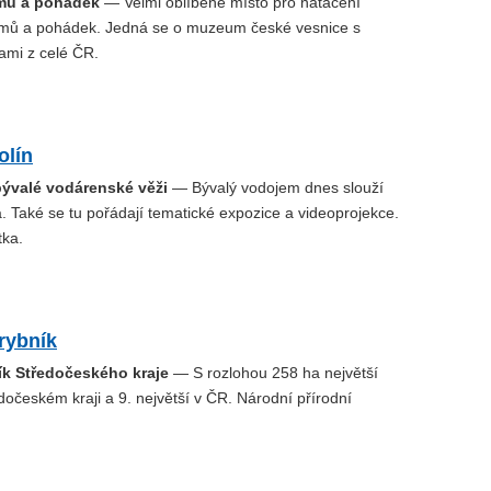
lmů a pohádek
— Velmi oblíbené místo pro natáčení
filmů a pohádek. Jedná se o muzeum české vesnice s
ami z celé ČR.
olín
bývalé vodárenské věži
— Bývalý vodojem dnes slouží
. Také se tu pořádají tematické expozice a videoprojekce.
tka.
rybník
ík Středočeského kraje
— S rozlohou 258 ha největší
dočeském kraji a 9. největší v ČR. Národní přírodní