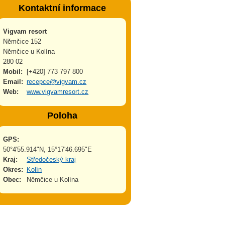
Kontaktní informace
Vigvam resort
Němčice 152
Němčice u Kolína
280 02
Mobil:
[+420] 773 797 800
Email:
recepce@vigvam.cz
Web:
www.vigvamresort.cz
Poloha
GPS:
50°4'55.914"N, 15°17'46.695"E
Kraj:
Středočeský kraj
Okres:
Kolín
Obec:
Němčice u Kolína