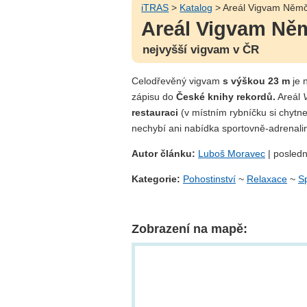
iTRAS
>
Katalog
> Areál Vigvam Němč
Areál Vigvam Ně
nejvyšší vigvam v ČR
Celodřevěný vigvam
s výškou 23 m
je 
zápisu do
České knihy rekordů.
Areál
restauraci
(v místním rybníčku si chytnet
nechybí ani nabídka sportovně-adrenalin
Autor článku:
Luboš Moravec
| posledn
Kategorie:
Pohostinství
~
Relaxace
~
S
Zobrazení na mapě: