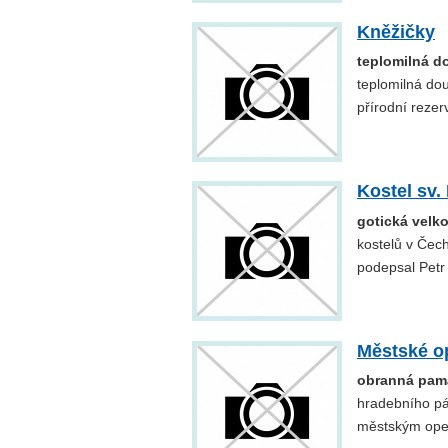
Kněžičky
teplomilná d
teplomilná do
přírodní rezer
Kostel sv.
gotická velk
kostelů v Čec
podepsal Petr 
Městské o
obranná pam
hradebního pá
městským ope