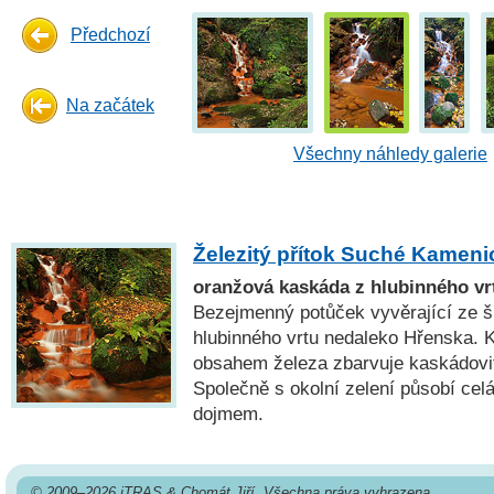
Předchozí
Na začátek
Všechny náhledy galerie
Železitý přítok Suché Kameni
oranžová kaskáda z hlubinného vr
Bezejmenný potůček vyvěrající ze 
hlubinného vrtu nedaleko Hřenska. 
obsahem železa zbarvuje kaskádovit
Společně s okolní zelení působí cel
dojmem.
© 2009–2026 iTRAS & Chomát Jiří. Všechna práva vyhrazena.