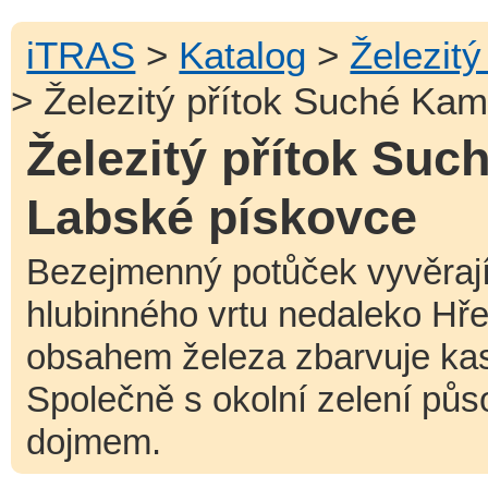
iTRAS
>
Katalog
>
Železit
> Železitý přítok Suché Ka
Železitý přítok Suc
Labské pískovce
Bezejmenný potůček vyvěraj
hlubinného vrtu nedaleko Hř
obsahem železa zbarvuje kas
Společně s okolní zelení půs
dojmem.