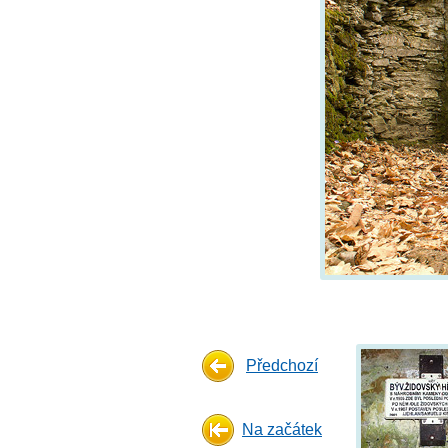
Předchozí
Na začátek