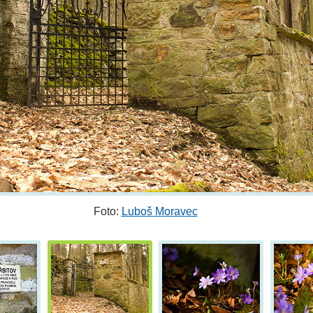
Foto:
Luboš Moravec