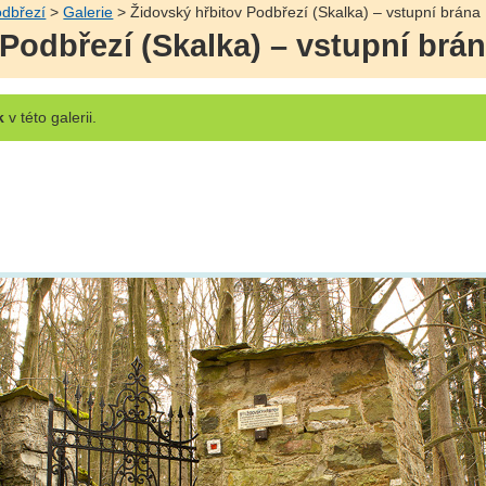
odbřezí
>
Galerie
> Židovský hřbitov Podbřezí (Skalka) – vstupní brána
Podbřezí (Skalka) – vstupní brá
k
v této galerii.