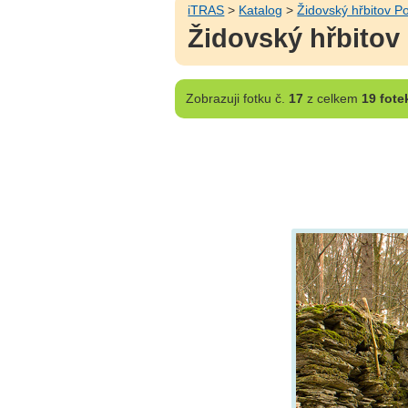
iTRAS
>
Katalog
>
Židovský hřbitov P
Židovský hřbitov 
Zobrazuji
fotku č.
17
z celkem
19 fote