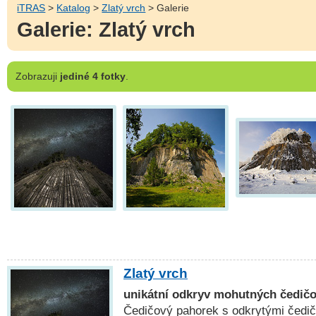
iTRAS
>
Katalog
>
Zlatý vrch
> Galerie
Galerie: Zlatý vrch
Zobrazuji
jediné 4 fotky
.
Zlatý vrch
unikátní odkryv mohutných čedič
Čedičový pahorek s odkrytými čedič