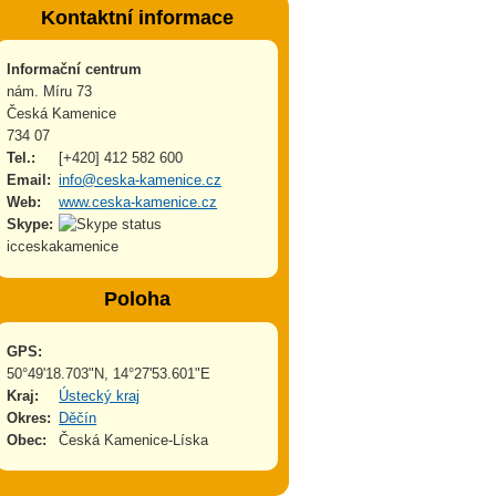
Kontaktní informace
Informační centrum
nám. Míru 73
Česká Kamenice
734 07
Tel.:
[+420] 412 582 600
Email:
info@ceska-kamenice.cz
Web:
www.ceska-kamenice.cz
Skype:
icceskakamenice
Poloha
GPS:
50°49'18.703"N, 14°27'53.601"E
Kraj:
Ústecký kraj
Okres:
Děčín
Obec:
Česká Kamenice-Líska