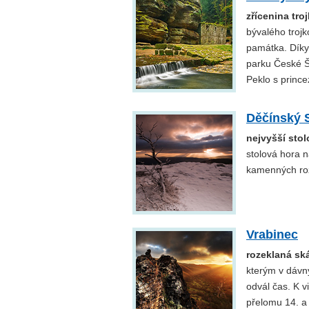
zřícenina tr
bývalého trojk
památka. Díky
parku České Š
Peklo s prince
Děčínský 
nejvyšší sto
stolová hora n
kamenných ro
Vrabinec
rozeklaná sk
kterým v dávný
odvál čas. K v
přelomu 14. a 