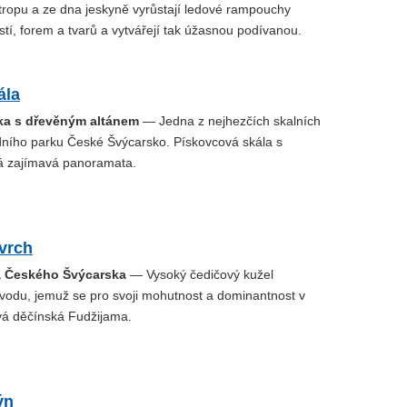
tropu a ze dna jeskyně vyrůstají ledové rampouchy
stí, forem a tvarů a vytvářejí tak úžasnou podívanou.
ála
dka s dřevěným altánem
— Jedna z nejhezčích skalních
dního parku České Švýcarsko. Pískovcová skála s
á zajímavá panoramata.
vrch
a Českého Švýcarska
— Vysoký čedičový kužel
odu, jemuž se pro svoji mohutnost a dominantnost v
ívá děčínská Fudžijama.
ýn