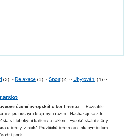
í
(2)
~
Relaxace
(1)
~
Sport
(2)
~
Ubytování
(4)
~
carsko
kovcové území evropského kontinentu
— Rozsáhlé
emí s jedinečným krajinným rázem. Nacházejí se zde
ěsta s hlubokými kaňony a roklemi, vysoké skalní stěny,
kna a brány, z nichž Pravčická brána se stala symbolem
Národní park.