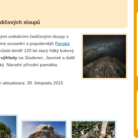
edičových sloupů
ými unikátními čedičovými sloupy o
 má sousední a populárnější
Panská
růstá téměř 120 let starý řídký bukový
 výhledy
na
Studenec, Javorek
a další
ský. Národní přírodní památka.
í aktualizace: 30. listopadu 2015