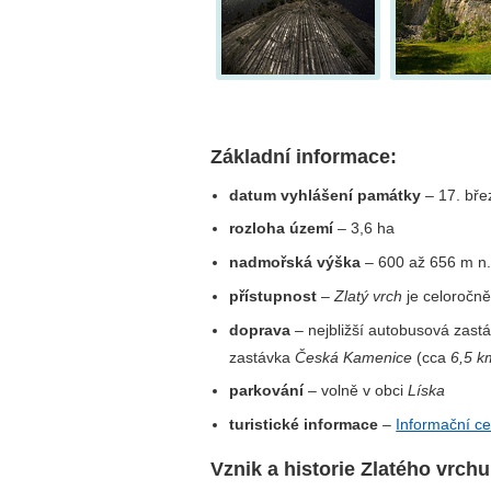
Základní informace:
datum vyhlášení památky
– 17. bře
rozloha území
– 3,6 ha
nadmořská výška
– 600 až 656 m n.
přístupnost
–
Zlatý vrch
je celoročně
doprava
– nejbližší autobusová zast
zastávka
Česká Kamenice
(cca
6,5 k
parkování
– volně v obci
Líska
turistické informace
–
Informační c
Vznik a historie Zlatého vrchu