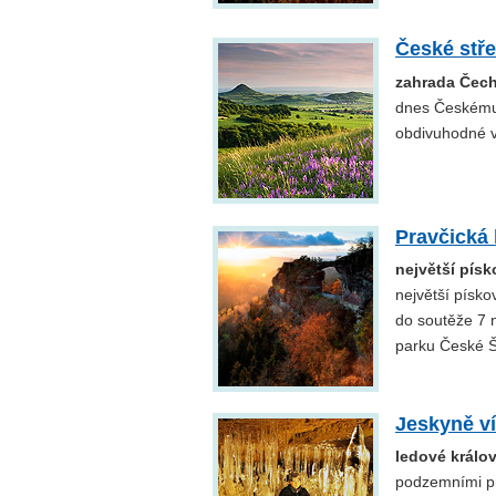
České stř
zahrada Čec
dnes Českému 
obdivuhodné v
Pravčická
největší pís
největší písko
do soutěže 7 
parku České Š
Jeskyně ví
ledové králo
podzemními pr