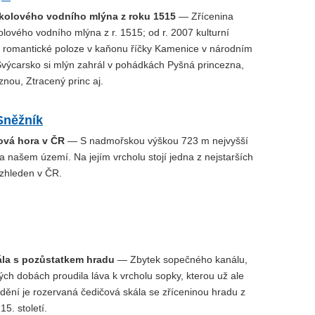
ojkolového vodního mlýna z roku 1515
— Zřícenina
olového vodního mlýna z r. 1515; od r. 2007 kulturní
 romantické poloze v kaňonu říčky Kamenice v národním
výcarsko si mlýn zahrál v pohádkách Pyšná princezna,
znou, Ztracený princ aj.
Sněžník
lová hora v ČR
— S nadmořskou výškou 723 m nejvyšší
a našem území. Na jejím vrcholu stojí jedna z nejstarších
zhleden v ČR.
ála s pozůstatkem hradu
— Zbytek sopečného kanálu,
ch dobách proudila láva k vrcholu sopky, kterou už ale
idění je rozervaná čedičová skála se zříceninou hradu z
15. století.