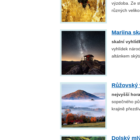
výzdoba. Ze s
různých veliko
Mariina sk
skalní vyhlí
vyhlídek náro
altánkem skýt
Růžovský 
nejvyšší hor
sopečného pův
krajině přezd
Dolský ml