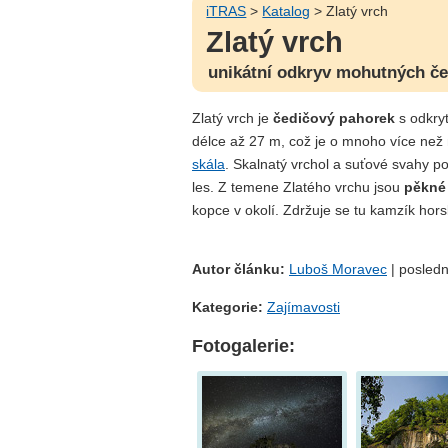
iTRAS
>
Katalog
> Zlatý vrch
Zlatý vrch
unikátní odkryv mohutných č
Zlatý vrch je
čedičový pahorek
s odkryt
délce až 27 m, což je o mnoho více než
skála
. Skalnatý vrchol a suťové svahy po
les. Z temene Zlatého vrchu jsou
pěkné
kopce v okolí. Zdržuje se tu kamzík hor
Autor článku:
Luboš Moravec
| posledn
Kategorie:
Zajímavosti
Fotogalerie: