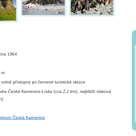
zna 1964
 m.
 volně přístupný po červené turistické stezce
ávka
Česká Kamenice-Líska
(cca
2,2 km),
nejbližší vlaková
m)
entrum Česká Kamenice