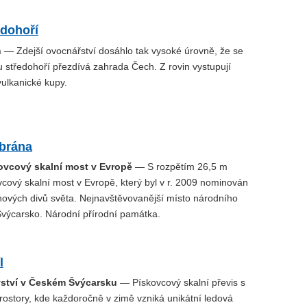
edohoří
h
— Zdejší ovocnářství dosáhlo tak vysoké úrovně, že se
středohoří přezdívá zahrada Čech. Z rovin vystupují
ulkanické kupy.
 brána
kovcový skalní most v Evropě
— S rozpětím 26,5 m
vcový skalní most v Evropě, který byl v r. 2009 nominován
nových divů světa. Nejnavštěvovanější místo národního
výcarsko. Národní přírodní památka.
l
vství v Českém Švýcarsku
— Pískovcový skalní převis s
ostory, kde každoročně v zimě vzniká unikátní ledová