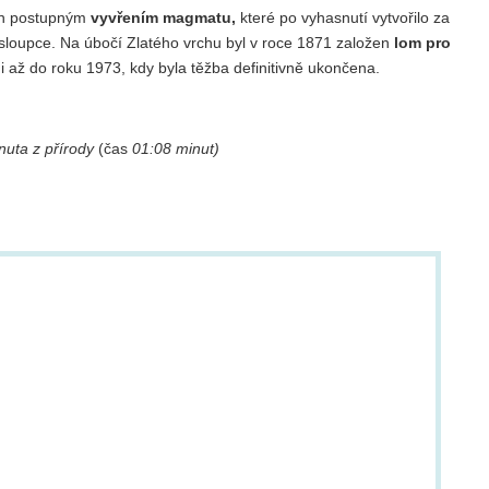
en postupným
vyvřením magmatu,
které po vyhasnutí vytvořilo za
loupce. Na úbočí Zlatého vrchu byl v roce 1871 založen
lom pro
i až do roku 1973, kdy byla těžba definitivně ukončena.
nuta z přírody
(čas
01:08 minut)