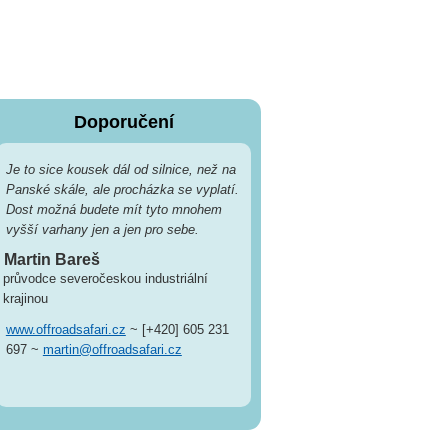
Doporučení
Je to sice kousek dál od silnice, než na
Panské skále, ale procházka se vyplatí.
Dost možná budete mít tyto mnohem
vyšší varhany jen a jen pro sebe.
Martin Bareš
průvodce severočeskou industriální
krajinou
www.offroadsafari.cz
~ [+420] 605 231
697 ~
martin@offroadsafari.cz