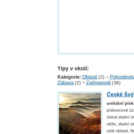
Tipy v okolí:
Kategorie:
Oblasti
(2)
~
Pohostinstv
Zábava
(2)
~
Zajímavosti
(36)
České Švý
unikátní pís
pískovcové úz
četná skalní m
věže, skalní o
celé oblasti. 