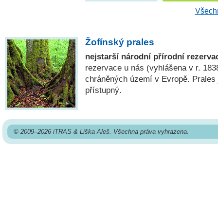
Všechn
Žofínský prales
nejstarší národní přírodní rezerva
rezervace u nás (vyhlášena v r. 1838
chráněných území v Evropě. Prales 
přístupný.
© 2009–2026 iTRAS & Liška Aleš. Všechna práva vyhrazena.