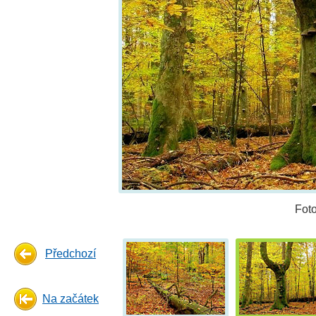
Fot
Předchozí
Na začátek