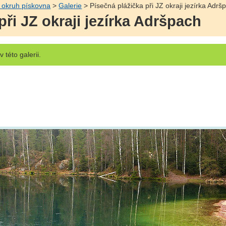
 okruh pískovna
>
Galerie
> Písečná plážička při JZ okraji jezírka Adrš
při JZ okraji jezírka Adršpach
v této galerii.