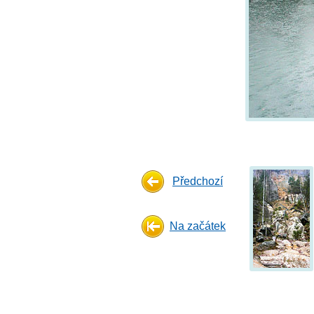
Předchozí
Na začátek