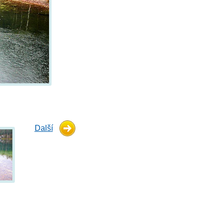
Další