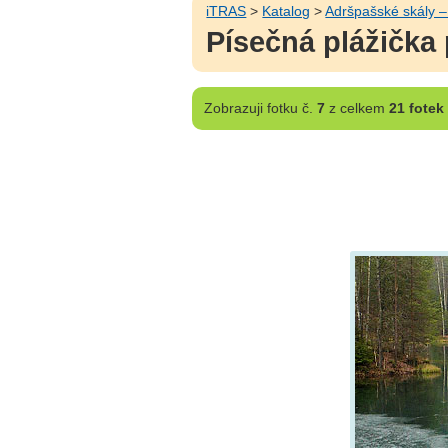
iTRAS
>
Katalog
>
Adršpašské skály –
Písečná plážička 
Zobrazuji
fotku č.
7
z celkem
21 fotek