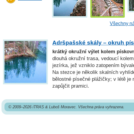
Všechny ná
Adršpašské skály – okruh pí
krátký okružní výlet kolem písko
dlouhá okružní trasa, vedoucí kole
jezírka, jež vzniklo zatopením býva
Na stezce je několik skalních vyhlíd
bělostné písečné plážičky; v létě je
zapůjčit pramici.
© 2009–2026 iTRAS & Luboš Moravec. Všechna práva vyhrazena.