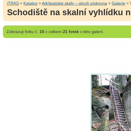
iTRAS
>
Katalog
>
Adršpašské skály – okruh pískovna
>
Galerie
> 
Schodiště na skalní vyhlídku
Zobrazuji
fotku č.
15
z celkem
21 fotek
v této galerii.