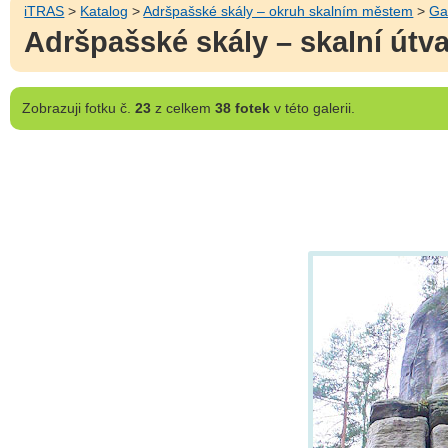
iTRAS
>
Katalog
>
Adršpašské skály – okruh skalním městem
>
Ga
Adršpašské skály – skalní útv
Zobrazuji
fotku č.
23
z celkem
38 fotek
v této galerii.