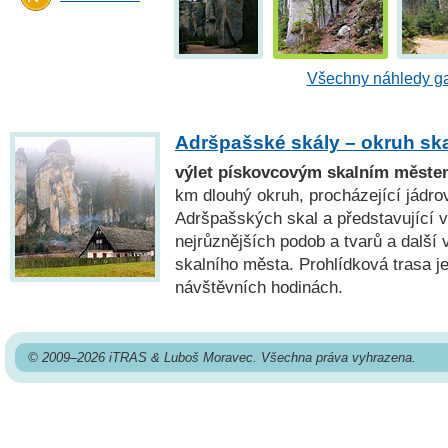
Všechny náhledy ga
Adršpašské skály – okruh s
výlet pískovcovým skalním měste
km dlouhý okruh, procházející jád
Adršpašských skal a představující v
nejrůznějších podob a tvarů a další
skalního města. Prohlídková trasa j
návštěvních hodinách.
© 2009–2026 iTRAS & Luboš Moravec. Všechna práva vyhrazena.