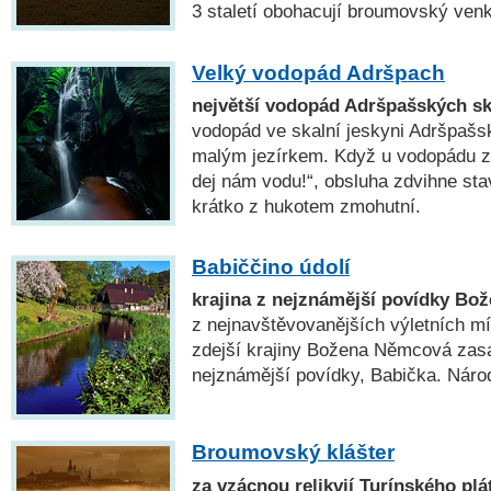
3 staletí obohacují broumovský ven
Velký vodopád Adršpach
největší vodopád Adršpašských sk
vodopád ve skalní jeskyni Adršpašs
malým jezírkem. Když u vodopádu zv
dej nám vodu!“, obsluha zdvihne sta
krátko z hukotem zmohutní.
Babiččino údolí
krajina z nejznámější povídky B
z nejnavštěvovanějších výletních m
zdejší krajiny Božena Němcová zasa
nejznámější povídky, Babička. Národ
Broumovský klášter
za vzácnou relikvií Turínského plá