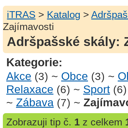
iTRAS
>
Katalog
>
Adršpaš
Zajímavosti
Adršpašské skály: Z
Kategorie:
Akce
~
Obce
~
Ob
(3)
(3)
Relaxace
~
Sport
(6)
(6)
~
Zábava
~
Zajímav
(7)
Zobrazuji
tip č.
1
z celkem