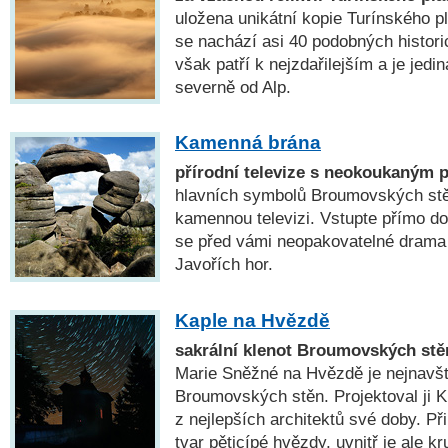
uložena unikátní kopie Turínského pl
se nachází asi 40 podobných histor
však patří k nejzdařilejším a je jedi
severně od Alp.
Kamenná brána
přírodní televize s neokoukaným
hlavních symbolů Broumovských stěn
kamennou televizi. Vstupte přímo do
se před vámi neopakovatelné drama
Javořích hor.
Kaple na Hvězdě
sakrální klenot Broumovských stě
Marie Sněžné na Hvězdě je nejnavš
Broumovských stěn. Projektoval ji K.
z nejlepších architektů své doby. P
tvar pěticípé hvězdy, uvnitř je ale k