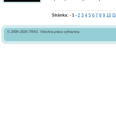
Stránka:
- 1 -
2
3
4
5
6
7
8
9
10
Da
© 2009–2026 iTRAS. Všechna práva vyhrazena.