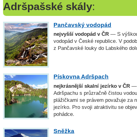
Adršpašské skály
:
Pančavský vodopád
nejvyšší vodopád v ČR
— S výškou
vodopád v České republice. V podob
z Pančavské louky do Labského dol
Pískovna Adršpach
nejkrásnější skalní jezírko v ČR
— 
Adršpachu s průzračně čistou vodou
plážičkami se právem považuje za n
jezírko. Pro svoji atraktivitu se obje
pohádce.
Sněžka