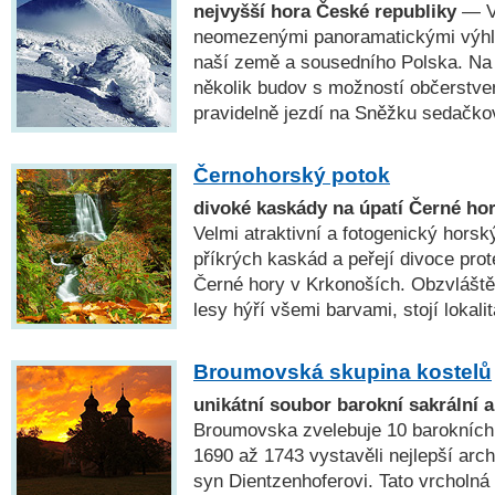
nejvyšší hora České republiky
— Vý
neomezenými panoramatickými výhle
naší země a sousedního Polska. Na 
několik budov s možností občerstve
pravidelně jezdí na Sněžku sedačko
Černohorský potok
divoké kaskády na úpatí Černé ho
Velmi atraktivní a fotogenický horsk
příkrých kaskád a peřejí divoce pro
Černé hory v Krkonoších. Obzvláště
lesy hýří všemi barvami, stojí lokali
Broumovská skupina kostelů
unikátní soubor barokní sakrální a
Broumovska zvelebuje 10 barokních k
1690 až 1743 vystavěli nejlepší arch
syn Dientzenhoferovi. Tato vrcholná