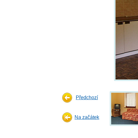
Předchozí
Na začátek