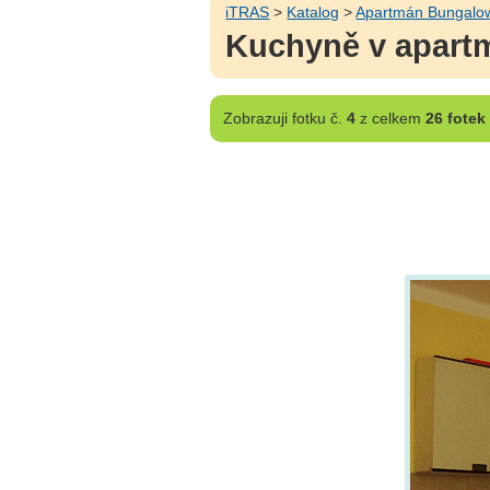
iTRAS
>
Katalog
>
Apartmán Bungalo
Kuchyně v apart
Zobrazuji
fotku č.
4
z celkem
26 fotek