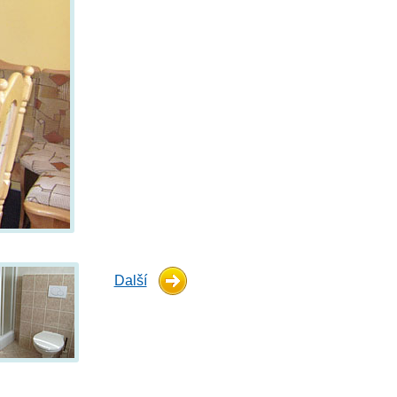
Další