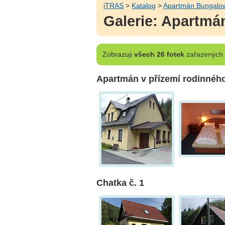
iTRAS
>
Katalog
>
Apartmán Bungalo
Galerie: Apartm
Zobrazuji
všech 26 fotek
zařazených d
Apartmán v přízemí rodinné
Chatka č. 1