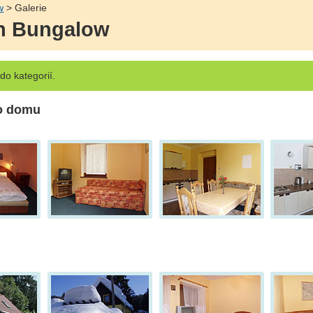
w
> Galerie
án Bungalow
o kategorií.
ho domu