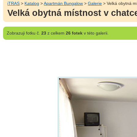
iTRAS
>
Katalog
>
Apartmán Bungalow
>
Galerie
> Velká obytná mí
Velká obytná místnost v chatce
Zobrazuji
fotku č.
23
z celkem
26 fotek
v této galerii.