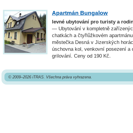
Apartmán Bungalow
levné ubytování pro turisty a rodi
— Ubytování v kompletně zařízenýc
chatkách a čtyřlůžkovém apartmánu 
městečka Desná v Jizerských horách
úschovna kol, venkovní posezení a 
grilování. Ceny od 190 Kč.
© 2009–2026 iTRAS. Všechna práva vyhrazena.