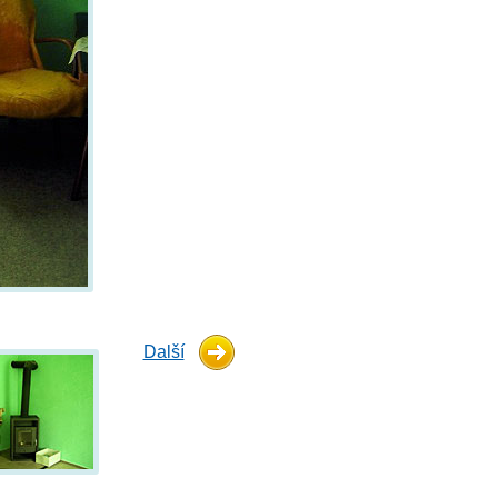
Další