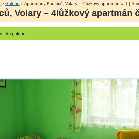
ů
>
Galerie
> Apartmány Kadleců, Volary – 4lůžkový apartmán č. 1 | Š
ů, Volary – 4lůžkový apartmán č
v této galerii.