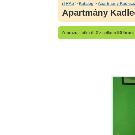
iTRAS
>
Katalog
>
Apartmány Kadlec
Apartmány Kadlec
Zobrazuji
fotku č.
2
z celkem
50 fotek