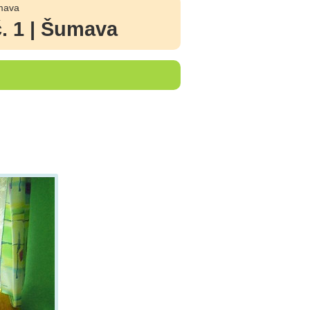
umava
. 1 | Šumava