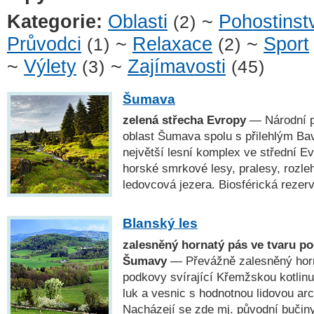
Kategorie:
Oblasti
~
Pohostinst
(2)
Průvodci
~
Relaxace
~
Sport
(1)
(2)
~
Výlety
~
Zajímavosti
(3)
(45)
Šumava
zelená střecha Evropy
— Národní p
oblast Šumava spolu s přilehlým Ba
největší lesní komplex ve střední E
horské smrkové lesy, pralesy, rozleh
ledovcová jezera. Biosférická rez
Blanský les
zalesněný hornatý pás ve tvaru p
Šumavy
— Převážně zalesněný horn
podkovy svírající Křemžskou kotlinu
luk a vesnic s hodnotnou lidovou a
Nacházejí se zde mj. původní bučin