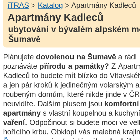
iTRAS
>
Katalog
> Apartmány Kadleců
Apartmány Kadleců
ubytování v bývalém alpském m
Šumavě
Plánujete
dovolenou na Šumavě
a rádi
poznáváte
přírodu a památky?
Z Apart
Kadleců to budete mít blízko do Vltavské
a jen pár kroků k jedinečným volarským 
roubeným domům, které nikde jinde v ČR
neuvidíte. Dalším plusem jsou
komfortní
apartmány
s vlastní koupelnou a kuchyn
vaření.
Odpočinout si budete moci ve ve
hořícího krbu. Obklopí vás malebná kraji