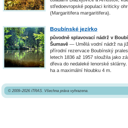
středoevropské populaci kriticky oh
(Margaritifera margaritifera).
Boubínské jezírko
původně splavovací nádrž v Boub
Šumavě
— Umělá vodní nádrž na ji
přírodní rezervace Boubínský prale
letech 1836 až 1957 sloužila jako z
dřeva do nedaleké lenorské sklárny.
ha a maximální hloubku 4 m.
© 2009–2026 iTRAS. Všechna práva vyhrazena.