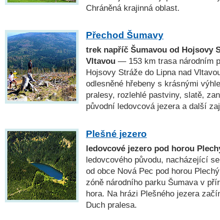
Chráněná krajinná oblast.
Přechod Šumavy
trek napříč Šumavou od Hojsovy S
Vltavou
— 153 km trasa národním 
Hojsovy Stráže do Lipna nad Vltavou
odlesněné hřebeny s krásnými výhl
pralesy, rozlehlé pastviny, slatě, za
původní ledovcová jezera a další za
Plešné jezero
ledovcové jezero pod horou Plec
ledovcového původu, nacházející se
od obce Nová Pec pod horou Plechý (
zóně národního parku Šumava v pří
hora. Na hrázi Plešného jezera začí
Duch pralesa.