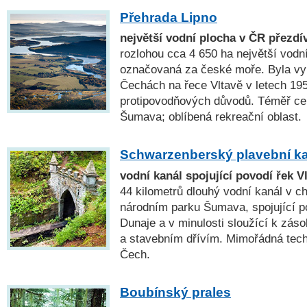
Přehrada Lipno
největší vodní plocha v ČR přezd
rozlohou cca 4 650 ha největší vodn
označovaná za české moře. Byla vy
Čechách na řece Vltavě v letech 19
protipovodňových důvodů. Téměř c
Šumava; oblíbená rekreační oblast.
Schwarzenberský plavební k
vodní kanál spojující povodí řek V
44 kilometrů dlouhý vodní kanál v ch
národním parku Šumava, spojující p
Dunaje a v minulosti sloužící k zás
a stavebním dřívím. Mimořádná tech
Čech.
Boubínský prales