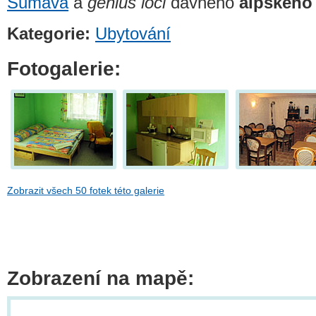
Šumava
a
genius loci
dávného
alpského
Kategorie:
Ubytování
Fotogalerie:
Zobrazit všech 50 fotek této galerie
Zobrazení na mapě: