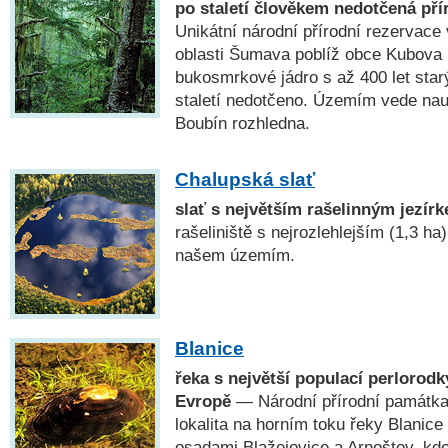
po staletí člověkem nedotčená př
Unikátní národní přírodní rezervace
oblasti Šumava poblíž obce Kubova H
bukosmrkové jádro s až 400 let star
staletí nedotčeno. Územím vede nau
Boubín rozhledna.
Chalupská slať
slať s největším rašelinným jezír
rašeliniště s nejrozlehlejším (1,3 h
našem územím.
Blanice
řeka s největší populací perlorodky
Evropě
— Národní přírodní památk
lokalita na horním toku řeky Blanic
osadami Blažejovice a Arnoštov, kde 