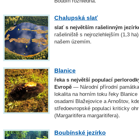
Boubín rozhledna.
Chalupská slať
slať s největším rašelinným jezír
rašeliniště s nejrozlehlejším (1,3 h
našem územím.
Blanice
řeka s největší populací perlorodky
Evropě
— Národní přírodní památk
lokalita na horním toku řeky Blanic
osadami Blažejovice a Arnoštov, kde 
středoevropské populaci kriticky oh
(Margaritifera margaritifera).
Boubínské jezírko