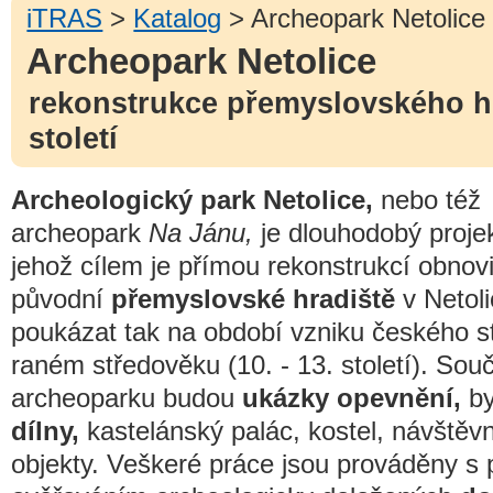
iTRAS
>
Katalog
> Archeopark Netolice
Archeopark Netolice
rekonstrukce přemyslovského hr
století
Archeologický park Netolice,
nebo též
archeopark
Na Jánu,
je dlouhodobý projek
jehož cílem je přímou rekonstrukcí obnovi
původní
přemyslovské hradiště
v Netoli
poukázat tak na období vzniku českého s
raném středověku (10. - 13. století). Souč
archeoparku budou
ukázky opevnění,
by
dílny,
kastelánský palác, kostel, návštěv
objekty. Veškeré práce jsou prováděny s 