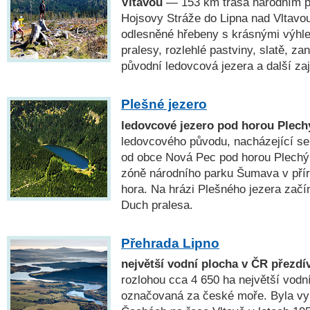
Vltavou
— 153 km trasa národním 
Hojsovy Stráže do Lipna nad Vltavou
odlesněné hřebeny s krásnými výhl
pralesy, rozlehlé pastviny, slatě, za
původní ledovcová jezera a další za
Plešné jezero
ledovcové jezero pod horou Plec
ledovcového původu, nacházející se
od obce Nová Pec pod horou Plechý (
zóně národního parku Šumava v pří
hora. Na hrázi Plešného jezera začí
Duch pralesa.
Přehrada Lipno
největší vodní plocha v ČR přezd
rozlohou cca 4 650 ha největší vodn
označovaná za české moře. Byla vy