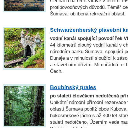
Čechách na řece Vltavě v letech 19
protipovodňových důvodů. Téměř c
Šumava; oblíbená rekreační oblast.
Schwarzenberský plavební k
vodní kanál spojující povodí řek V
44 kilometrů dlouhý vodní kanál v ch
národním parku Šumava, spojující p
Dunaje a v minulosti sloužící k zás
a stavebním dřívím. Mimořádná tech
Čech.
Boubínský prales
po staletí člověkem nedotčená př
Unikátní národní přírodní rezervace
oblasti Šumava poblíž obce Kubova H
bukosmrkové jádro s až 400 let star
staletí nedotčeno. Územím vede nau