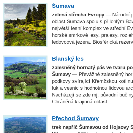
Šumava
zelená střecha Evropy
— Národní p
oblast Šumava spolu s přilehlým Ba
největší lesní komplex ve střední E
horské smrkové lesy, pralesy, rozleh
ledovcová jezera. Biosférická rez
Blanský les
zalesněný hornatý pás ve tvaru p
Šumavy
— Převážně zalesněný horn
podkovy svírající Křemžskou kotlinu
luk a vesnic s hodnotnou lidovou a
Nacházejí se zde mj. původní bučin
Chráněná krajinná oblast.
Přechod Šumavy
trek napříč Šumavou od Hojsovy S