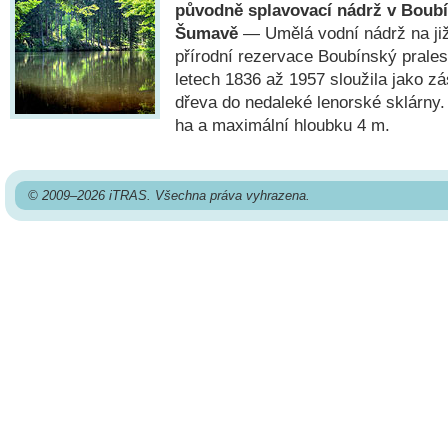
původně splavovací nádrž v Boub
Šumavě
— Umělá vodní nádrž na ji
přírodní rezervace Boubínský prale
letech 1836 až 1957 sloužila jako z
dřeva do nedaleké lenorské sklárny.
ha a maximální hloubku 4 m.
© 2009–2026 iTRAS. Všechna práva vyhrazena.