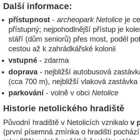
Další informace:
přístupnost
-
archeopark Netolice
je ce
přístupný; nejpohodlnější přístup je ko
stáří (dům seniorů) přes most, podél po
cestou až k zahrádkářské kolonii
vstupné
- zdarma
doprava
- nejbližší autobusová zastáv
(cca 700 m), nejbližší vlaková zastávka
parkování
- volně v obci
Netolice
Historie netolického hradiště
Původní hradiště v Netolicích vznikalo
v 
(první písemná zmínka o hradišti pocház