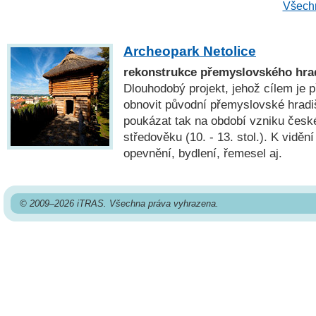
Všechn
Archeopark Netolice
rekonstrukce přemyslovského hradi
Dlouhodobý projekt, jehož cílem je 
obnovit původní přemyslovské hradiš
poukázat tak na období vzniku česk
středověku (10. - 13. stol.). K vidě
opevnění, bydlení, řemesel aj.
© 2009–2026 iTRAS. Všechna práva vyhrazena.