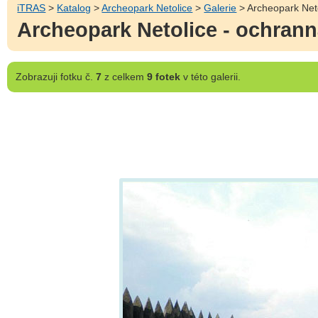
iTRAS
>
Katalog
>
Archeopark Netolice
>
Galerie
> Archeopark Neto
Archeopark Netolice - ochranná
Zobrazuji
fotku č.
7
z celkem
9 fotek
v této galerii.