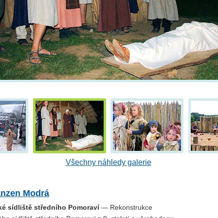
Všechny náhledy galerie
nzen Modrá
é sídliště středního Pomoraví
— Rekonstrukce