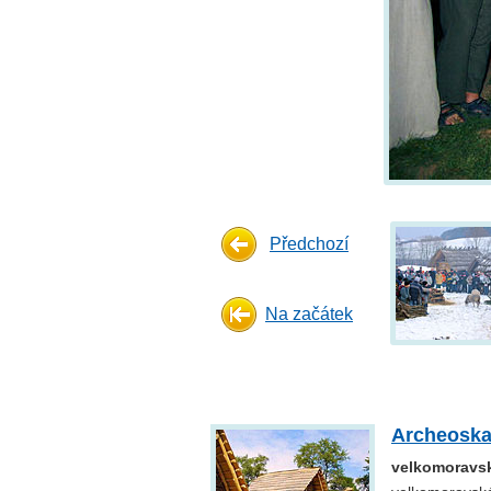
Předchozí
Na začátek
Archeoska
velkomoravsk