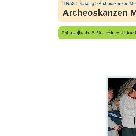
iTRAS
>
Katalog
>
Archeoskanzen Mo
Archeoskanzen Mo
Zobrazuji
fotku č.
20
z celkem
41 fote