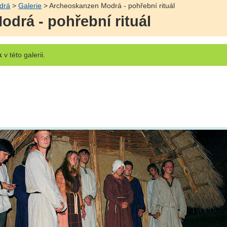
drá
>
Galerie
> Archeoskanzen Modrá - pohřební rituál
drá - pohřební rituál
k
v této galerii.