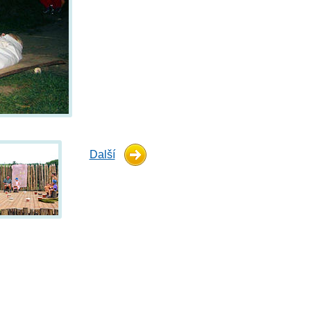
Další