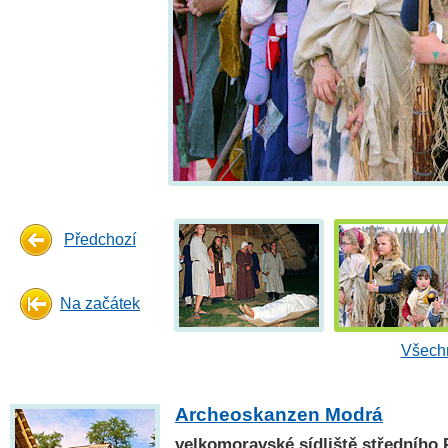
Předchozí
Na začátek
Všechn
Archeoskanzen Modrá
velkomoravské sídliště středního