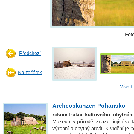
Fot
Předchozí
Na začátek
Všechn
Archeoskanzen Pohansko
rekonstrukce kultovního, obytného
Muzeum v přírodě, znázorňující vel
výrobní a obytný areál. K vidění je