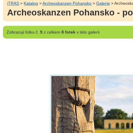
iTRAS
>
Katalog
>
Archeoskanzen Pohansko
>
Galerie
> Archeosk
Archeoskanzen Pohansko - p
Zobrazuji
fotku č.
5
z celkem
8 fotek
v této galerii.