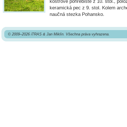
kostrové pohřebiště z 10. stol., pol
keramická pec z 9. stol. Kolem arc
naučná stezka Pohansko.
© 2009–2026 iTRAS & Jan Miklín. Všechna práva vyhrazena.