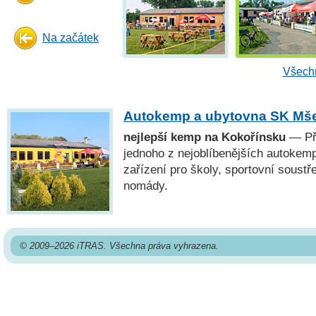
Na začátek
Všechn
Autokemp a ubytovna SK Mš
nejlepší kemp na Kokořínsku
— Při
jednoho z nejoblíbenějších autoke
zařízení pro školy, sportovní soustřed
nomády.
© 2009–2026 iTRAS. Všechna práva vyhrazena.