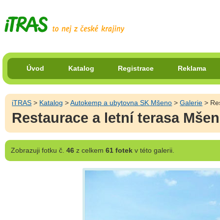
Úvod
Katalog
Registrace
Reklama
iTRAS
>
Katalog
>
Autokemp a ubytovna SK Mšeno
>
Galerie
> Res
Restaurace a letní terasa Mše
Zobrazuji
fotku č.
46
z celkem
61 fotek
v této galerii.