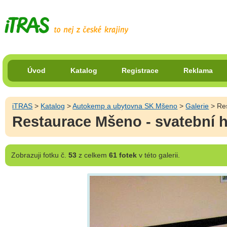
Úvod
Katalog
Registrace
Reklama
iTRAS
>
Katalog
>
Autokemp a ubytovna SK Mšeno
>
Galerie
> Res
Restaurace Mšeno - svatební 
Zobrazuji
fotku č.
53
z celkem
61 fotek
v této galerii.