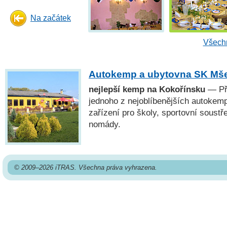
Na začátek
Všechn
Autokemp a ubytovna SK Mš
nejlepší kemp na Kokořínsku
— Při
jednoho z nejoblíbenějších autoke
zařízení pro školy, sportovní soustřed
nomády.
© 2009–2026 iTRAS. Všechna práva vyhrazena.