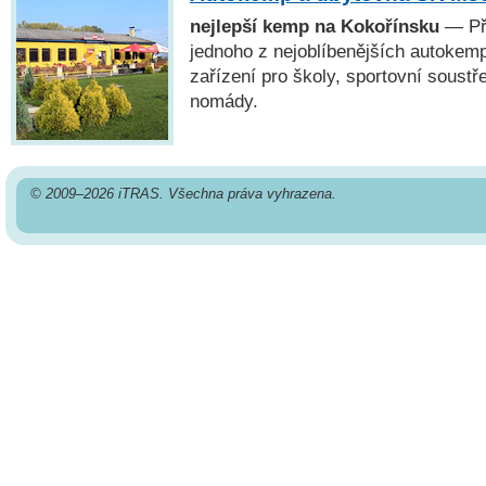
nejlepší kemp na Kokořínsku
— Při
jednoho z nejoblíbenějších autoke
zařízení pro školy, sportovní soustřed
nomády.
© 2009–2026 iTRAS. Všechna práva vyhrazena.