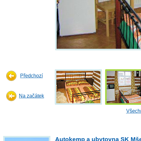
Předchozí
Na začátek
Všechn
Autokemp a ubytovna SK Mš