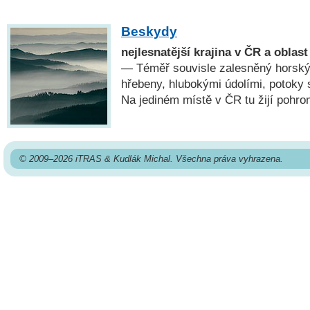
Beskydy
nejlesnatější krajina v ČR a oblas
— Téměř souvisle zalesněný horský
hřebeny, hlubokými údolími, potoky
Na jediném místě v ČR tu žijí pohro
© 2009–2026 iTRAS & Kudlák Michal. Všechna práva vyhrazena.