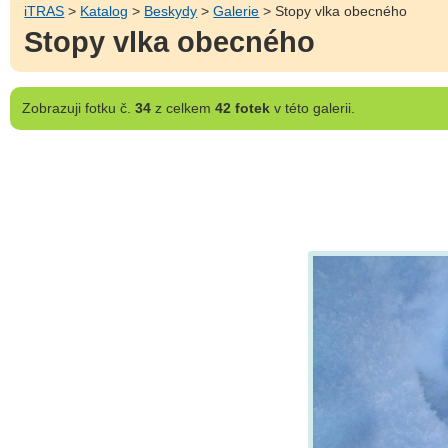
iTRAS
>
Katalog
>
Beskydy
>
Galerie
> Stopy vlka obecného
Stopy vlka obecného
Zobrazuji
fotku č.
34
z celkem
42 fotek
v této galerii.