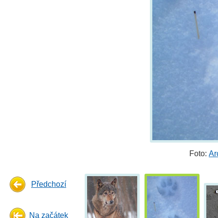
Foto:
Ar
Předchozí
Na začátek