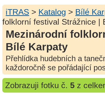
iTRAS
>
Katalog
>
Bílé Ka
folklorní festival Strážnice |
Mezinárodní folklorn
Bílé Karpaty
Přehlídka hudebních a taneční
každoročně se pořádající pos
Zobrazuji
fotku č.
5
z celk