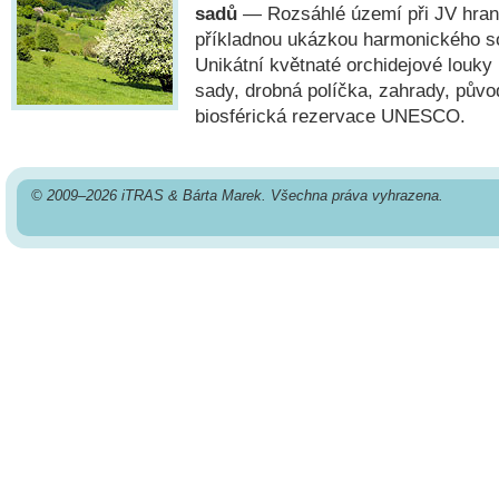
sadů
— Rozsáhlé území při JV hrani
příkladnou ukázkou harmonického sou
Unikátní květnaté orchidejové louky
sady, drobná políčka, zahrady, pův
biosférická rezervace UNESCO.
© 2009–2026 iTRAS & Bárta Marek. Všechna práva vyhrazena.