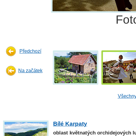
Fot
Předchozí
Na začátek
Všechny
Bílé Karpaty
oblast květnatých orchidejových l