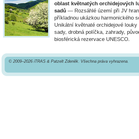
oblast květnatých orchidejových l
sadů
— Rozsáhlé území při JV hrani
příkladnou ukázkou harmonického sou
Unikátní květnaté orchidejové louky
sady, drobná políčka, zahrady, pův
biosférická rezervace UNESCO.
© 2009–2026 iTRAS & Patzelt Zdeněk. Všechna práva vyhrazena.