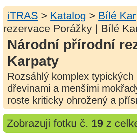
iTRAS
>
Katalog
>
Bílé Ka
rezervace Porážky | Bílé Ka
Národní přírodní re
Karpaty
Rozsáhlý komplex typických 
dřevinami a menšími mokřady
roste kriticky ohrožený a pří
Zobrazuji
fotku č.
19
z cel