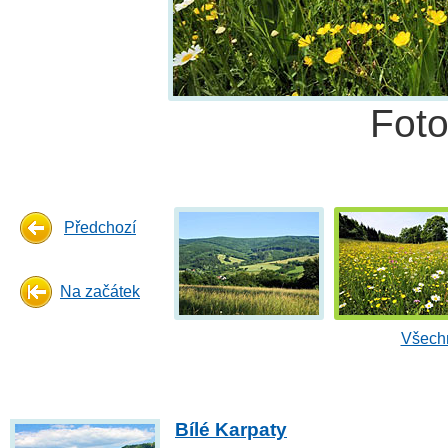
Fot
Předchozí
Na začátek
Všechn
Bílé Karpaty