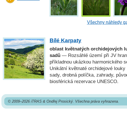
Všechny náhledy ga
Bílé Karpaty
oblast květnatých orchidejových l
sadů
— Rozsáhlé území při JV hrani
příkladnou ukázkou harmonického sou
Unikátní květnaté orchidejové louky
sady, drobná políčka, zahrady, pův
biosférická rezervace UNESCO.
© 2009–2026 iTRAS & Ondřej Prosický. Všechna práva vyhrazena.