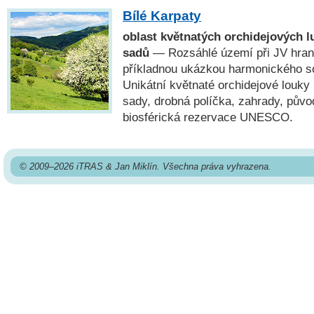
Bílé Karpaty
oblast květnatých orchidejových l
sadů
— Rozsáhlé území při JV hrani
příkladnou ukázkou harmonického sou
Unikátní květnaté orchidejové louky
sady, drobná políčka, zahrady, pův
biosférická rezervace UNESCO.
© 2009–2026 iTRAS & Jan Miklín. Všechna práva vyhrazena.