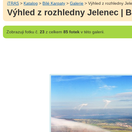
iTRAS
>
Katalog
>
Bílé Karpaty
>
Galerie
> Výhled z rozhledny Jele
Výhled z rozhledny Jelenec | B
Zobrazuji
fotku č.
23
z celkem
85 fotek
v této galerii.