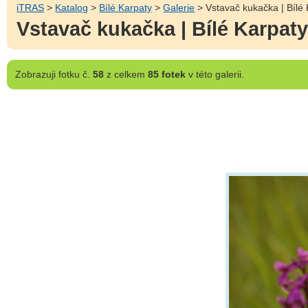
iTRAS
>
Katalog
>
Bílé Karpaty
>
Galerie
> Vstavač kukačka | Bílé
Vstavač kukačka | Bílé Karpat
Zobrazuji
fotku č.
58
z celkem
85 fotek
v této galerii.