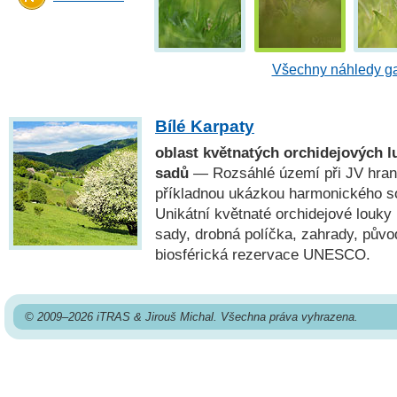
Všechny náhledy ga
Bílé Karpaty
oblast květnatých orchidejových l
sadů
— Rozsáhlé území při JV hrani
příkladnou ukázkou harmonického sou
Unikátní květnaté orchidejové louky
sady, drobná políčka, zahrady, pův
biosférická rezervace UNESCO.
© 2009–2026 iTRAS & Jirouš Michal. Všechna práva vyhrazena.