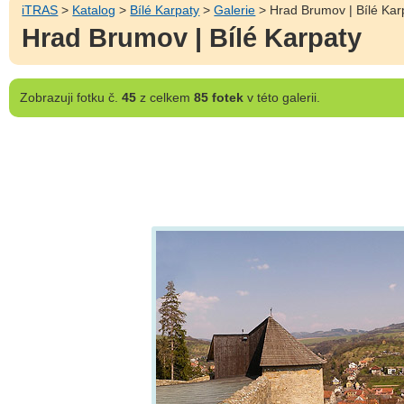
iTRAS
>
Katalog
>
Bílé Karpaty
>
Galerie
> Hrad Brumov | Bílé Kar
Hrad Brumov | Bílé Karpaty
Zobrazuji
fotku č.
45
z celkem
85 fotek
v této galerii.