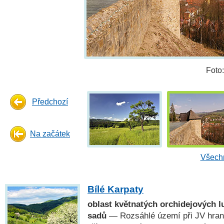
Foto
Předchozí
Na začátek
Všechn
Bílé Karpaty
oblast květnatých orchidejových l
sadů
— Rozsáhlé území při JV hrani