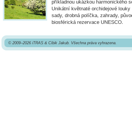
příkladnou ukázkou harmonického sou
Unikátní květnaté orchidejové louky
sady, drobná políčka, zahrady, pův
biosférická rezervace UNESCO.
© 2009–2026 iTRAS & Cíbik Jakub. Všechna práva vyhrazena.