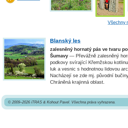
Všechny n
Blanský les
zalesněný hornatý pás ve tvaru p
Šumavy
— Převážně zalesněný horn
podkovy svírající Křemžskou kotlinu
luk a vesnic s hodnotnou lidovou a
Nacházejí se zde mj. původní bučin
Chráněná krajinná oblast.
© 2009–2026 iTRAS & Kohout Pavel. Všechna práva vyhrazena.