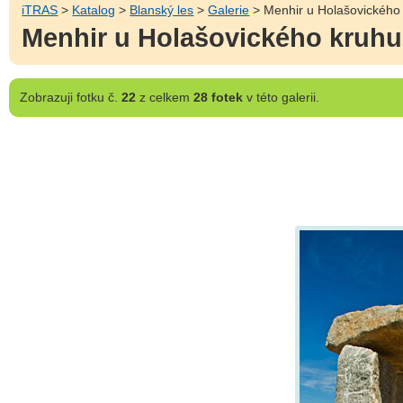
iTRAS
>
Katalog
>
Blanský les
>
Galerie
> Menhir u Holašovického 
Menhir u Holašovického kruhu
Zobrazuji
fotku č.
22
z celkem
28 fotek
v této galerii.