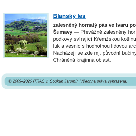
Blanský les
zalesněný hornatý pás ve tvaru p
Šumavy
— Převážně zalesněný horn
podkovy svírající Křemžskou kotlinu
luk a vesnic s hodnotnou lidovou a
Nacházejí se zde mj. původní bučin
Chráněná krajinná oblast.
© 2009–2026 iTRAS & Soukup Jaromír. Všechna práva vyhrazena.