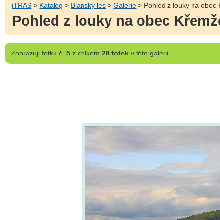
iTRAS
>
Katalog
>
Blanský les
>
Galerie
> Pohled z louky na obec 
Pohled z louky na obec Křemže
Zobrazuji
fotku č.
5
z celkem
28 fotek
v této galerii.